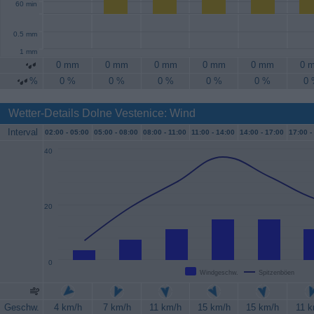
60 min
0.5 mm
1 mm
0 mm
0 mm
0 mm
0 mm
0 mm
0 
%
0 %
0 %
0 %
0 %
0 %
0
Wetter-Details Dolne Vestenice: Wind
Interval
02:00 -
05:00
05:00 -
08:00
08:00 -
11:00
11:00 -
14:00
14:00 -
17:00
17:00 -
40
20
0
Windgeschw.
Spitzenböen
Geschw.
4 km/h
7 km/h
11 km/h
15 km/h
15 km/h
11 k