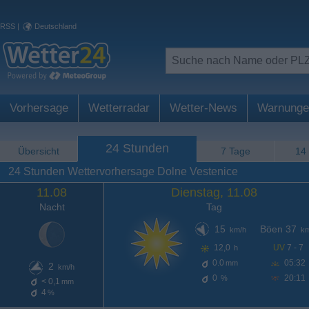
RSS
|
Deutschland
Vorhersage
Wetterradar
Wetter-News
Warnunge
24 Stunden
Übersicht
7 Tage
14
24 Stunden Wettervorhersage Dolne Vestenice
11.08
Dienstag, 11.08
Nacht
Tag
15
Böen 37
km/h
km
12,0
UV
7 - 7
h
0.0
05:32
mm
2
km/h
0
20:11
%
< 0,1
mm
4
%