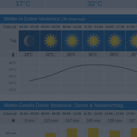
17°C
32°C
Wetter in Dolne Vestenice
(3h-Interval)
Interval
02:00 -
05:00
05:00 -
08:00
08:00 -
11:00
11:00 -
14:00
14:00 -
17:00
17:00 
Tag
18°C
22°C
28°C
30°C
29°C
25
35°C
30°C
25°C
20°C
15°C
10°C
Wetter-Details Dolne Vestenice: Sonne & Niederschlag
Interval
02:00 -
05:00
05:00 -
08:00
08:00 -
11:00
11:00 -
14:00
14:00 -
17:00
17:00 -
0 min
113 min
162 min
165 min
139 min
167 
120 min