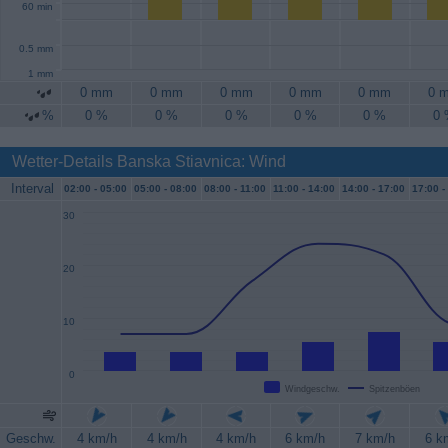
60 min
0.5 mm
1 mm
0 mm
0 mm
0 mm
0 mm
0 mm
0 
%
0 %
0 %
0 %
0 %
0 %
0
Wetter-Details Banska Stiavnica: Wind
Interval
02:00 -
05:00
05:00 -
08:00
08:00 -
11:00
11:00 -
14:00
14:00 -
17:00
17:00 -
30
20
10
0
Windgeschw.
Spitzenböen
Geschw.
4 km/h
4 km/h
4 km/h
6 km/h
7 km/h
6 k