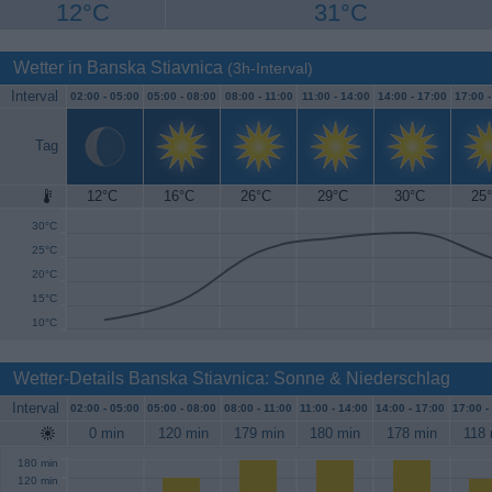
12°C
31°C
Wetter in Banska Stiavnica
(3h-Interval)
Interval
02:00 -
05:00
05:00 -
08:00
08:00 -
11:00
11:00 -
14:00
14:00 -
17:00
17:00 
Tag
12°C
16°C
26°C
29°C
30°C
25
35°C
30°C
25°C
20°C
15°C
10°C
Wetter-Details Banska Stiavnica: Sonne & Niederschlag
Interval
02:00 -
05:00
05:00 -
08:00
08:00 -
11:00
11:00 -
14:00
14:00 -
17:00
17:00 -
0 min
120 min
179 min
180 min
178 min
118 
180 min
120 min