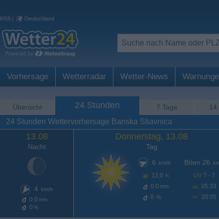
RSS
|
Deutschland
Vorhersage
Wetterradar
Wetter-News
Warnunge
24 Stunden
Übersicht
7 Tage
14
24 Stunden Wettervorhersage Banska Stiavnica
13.08
Donnerstag, 13.08
Nacht
Tag
6
Böen 26
km/h
km
12,0
UV
7 - 7
h
0.0
05:33
mm
4
km/h
0
20:05
%
0.0
mm
0
%