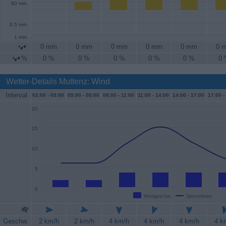
60 min
0.5 mm
1 mm
0 mm
0 mm
0 mm
0 mm
0 mm
0 
%
0 %
0 %
0 %
0 %
0 %
0
Wetter-Details Muttenz: Wind
Interval
02:00 -
05:00
05:00 -
08:00
08:00 -
11:00
11:00 -
14:00
14:00 -
17:00
17:00 -
20
15
10
5
0
Windgeschw.
Spitzenböen
Geschw.
2 km/h
2 km/h
4 km/h
4 km/h
4 km/h
4 k