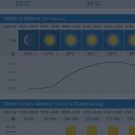
15°C
34°C
Wetter in Muttenz
(3h-Interval)
Interval
02:00 -
05:00
05:00 -
08:00
08:00 -
11:00
11:00 -
14:00
14:00 -
17:00
17:00 
Tag
16°C
17°C
25°C
30°C
32°C
30
35°C
30°C
25°C
20°C
15°C
Wetter-Details Muttenz: Sonne & Niederschlag
Interval
02:00 -
05:00
05:00 -
08:00
08:00 -
11:00
11:00 -
14:00
14:00 -
17:00
17:00 -
0 min
60 min
180 min
179 min
177 min
176 
180 min
120 min