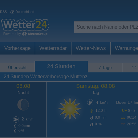
RSS
|
Deutschland
Vorhersage
Wetterradar
Wetter-News
Warnunge
24 Stunden
Übersicht
7 Tage
14
24 Stunden Wettervorhersage Muttenz
08.08
Samstag, 08.08
Nacht
Tag
4
Böen 17
km/h
km
12,0
UV
8 - 8
h
0.0
06:14
mm
2
km/h
0
20:56
%
0.0
mm
0
%