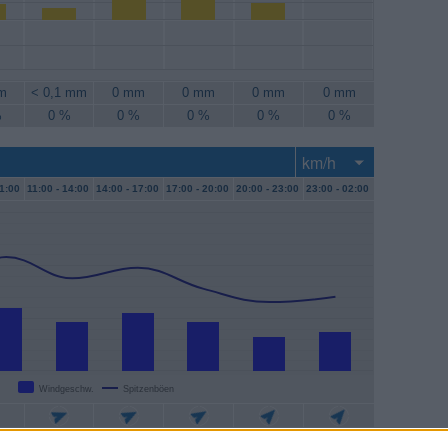
m
< 0,1 mm
0 mm
0 mm
0 mm
0 mm
%
0 %
0 %
0 %
0 %
0 %
1:00
11:00 -
14:00
14:00 -
17:00
17:00 -
20:00
20:00 -
23:00
23:00 -
02:00
Windgeschw.
Spitzenböen
m/h
19 km/h
22 km/h
19 km/h
13 km/h
15 km/h