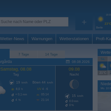
18:0
+
23°
Berlin
Wetter-News
Warnungen
Wetterstationen
Profi-Ka
Wette
7 Tage
14 Tage
Sa.
årgårda
08.08.2026
Samstag, 08.08
09.08
21°C
Tag
Nacht
19
Böen 44
km/h
km/h
Niede
Mo. 10.0
8,0
UV
4 - 6
h
< 0,1
05:14
mm
15
km/h
4
21:14
%
0.0
mm
0
%