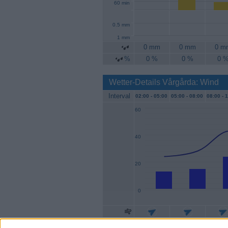
60 min
0.5 mm
1 mm
0 mm
0 mm
0 m
%
0 %
0 %
0 
Wetter-Details Vårgårda: Wind
Interval
02:00 -
05:00
05:00 -
08:00
08:00 -
1
60
40
20
0
Geschw.
13 km/h
15 km/h
24 k