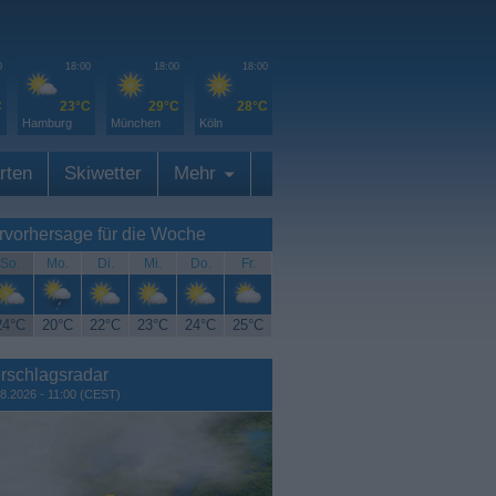
0
18:00
18:00
18:00
C
23°C
29°C
28°C
Hamburg
München
Köln
rten
Skiwetter
Mehr
rvorhersage für die Woche
So.
Mo.
Di.
Mi.
Do.
Fr.
24°C
20°C
22°C
23°C
24°C
25°C
rschlagsradar
8.2026 - 11:00 (CEST)