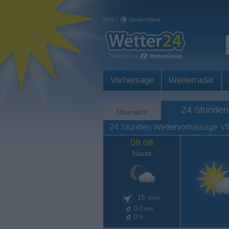
RSS
|
Deutschland
Vorhersage
Wetterradar
24 Stunden
Übersicht
24 Stunden Wettervorhersage V
08.08
Nacht
15
km/h
0.0
mm
0
%