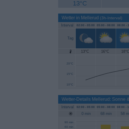
13°C
Wetter in Mellerud
(3h-Interval)
Interval
02:00 -
05:00
05:00 -
08:00
08:00 -
1
Tag
13°C
16°C
18°
25°C
20°C
15°C
10°C
Wetter-Details Mellerud: Sonne 
Interval
02:00 -
05:00
05:00 -
08:00
08:00 -
1
0 min
68 min
58 m
90 min
60 min