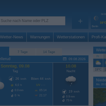
04:0
+
16°
Berlin
Wetter-News
Warnungen
Wetterstationen
Profi-Ka
Wette
7 Tage
14 Tage
Fr.
llerud
09.08.2026
Sonntag, 09.08
10.08
19°C
Tag
Nacht
26
Böen 44
km/h
km/h
Niede
Mo. 20.0
6,0
UV
- - -
h
0.0
05:14
mm
19
km/h
0
21:17
%
0.9
mm
75
%