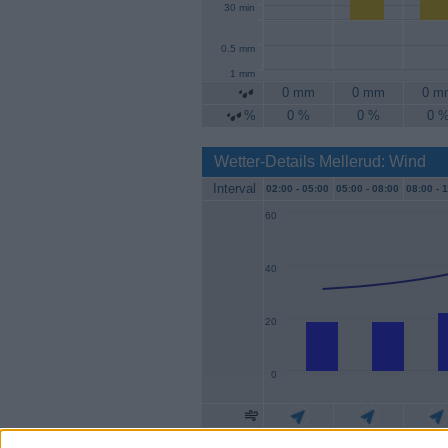
30 min
0.5 mm
1 mm
0 mm
0 mm
0 m
%
0 %
0 %
0 
Wetter-Details Mellerud: Wind
Interval
02:00 -
05:00
05:00 -
08:00
08:00 -
1
60
40
20
0
Geschw.
19 km/h
19 km/h
22 k