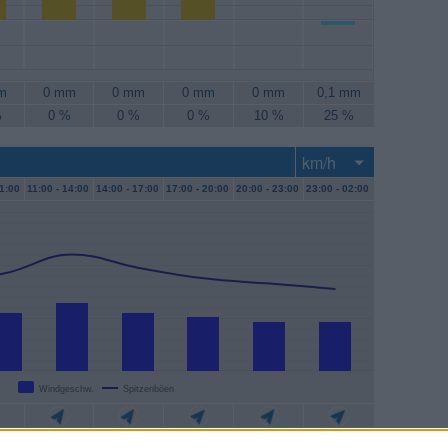
m
0 mm
0 mm
0 mm
0 mm
0,1 mm
%
0 %
0 %
0 %
10 %
25 %
1:00
11:00 -
14:00
14:00 -
17:00
17:00 -
20:00
20:00 -
23:00
23:00 -
02:00
Windgeschw.
Spitzenböen
m/h
26 km/h
22 km/h
20 km/h
19 km/h
19 km/h