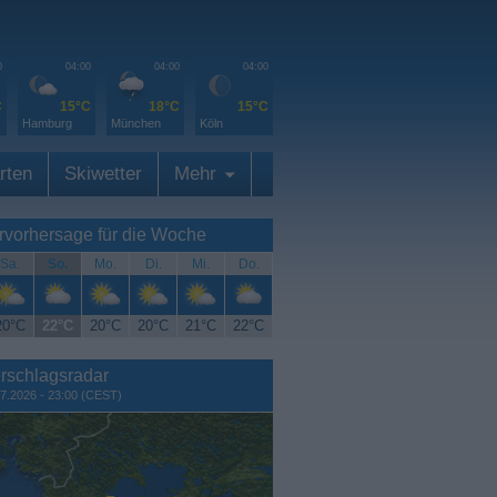
0
04:00
04:00
04:00
C
15°C
18°C
15°C
Hamburg
München
Köln
rten
Skiwetter
Mehr
rvorhersage für die Woche
Sa.
So.
Mo.
Di.
Mi.
Do.
20°C
22°C
20°C
20°C
21°C
22°C
rschlagsradar
7.2026 - 23:00 (CEST)