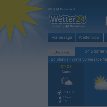
RSS
|
Deutschland
Vorhersage
Wetterradar
24 Stunden
Übersicht
24 Stunden Wettervorhersage Me
09.08
Nacht
19
km/h
0.0
mm
0
%