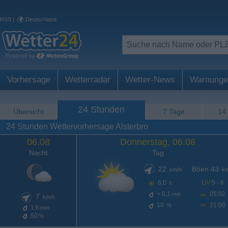
RSS
|
Deutschland
Vorhersage
Wetterradar
Wetter-News
Warnunge
24 Stunden
Übersicht
7 Tage
14
24 Stunden Wettervorhersage Alsterbro
06.08
Donnerstag, 06.08
Nacht
Tag
22
Böen 43
km/h
km
6,0
UV
5 - 6
h
< 0,1
05:02
mm
7
km/h
10
21:00
%
1.6
mm
50
%