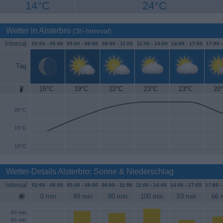
14°C
24°C
Wetter in Alsterbro
(3h-Interval)
Interval
02:00 -
05:00
05:00 -
08:00
08:00 -
11:00
11:00 -
14:00
14:00 -
17:00
17:00 
Tag
15°C
19°C
22°C
23°C
23°C
20
25°C
20°C
15°C
10°C
Wetter-Details Alsterbro: Sonne & Niederschlag
Interval
02:00 -
05:00
05:00 -
08:00
08:00 -
11:00
11:00 -
14:00
14:00 -
17:00
17:00 -
0 min
89 min
80 min
100 min
53 min
66 
90 min
60 min