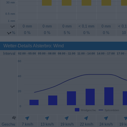
30 min
0.5 mm
1 mm
0 mm
0 mm
0 mm
< 0,1 mm
0 mm
< 0,
%
0 %
0 %
5 %
0 %
0 %
10
Wetter-Details Alsterbro: Wind
Interval
02:00 -
05:00
05:00 -
08:00
08:00 -
11:00
11:00 -
14:00
14:00 -
17:00
17:00 -
60
40
20
0
Windgeschw.
Spitzenböen
Geschw.
7 km/h
13 km/h
19 km/h
22 km/h
24 km/h
19 k