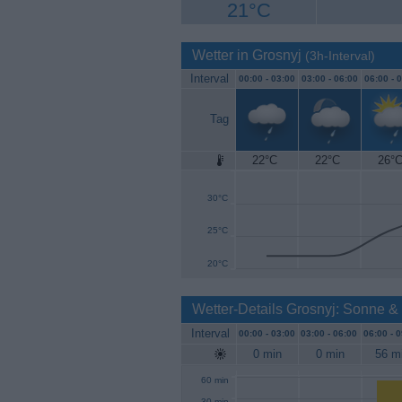
21°C
Wetter in Grosnyj
(3h-Interval)
Interval
00:00 -
03:00
03:00 -
06:00
06:00 -
0
Tag
22°C
22°C
26°
35°C
30°C
25°C
20°C
Wetter-Details Grosnyj: Sonne &
Interval
00:00 -
03:00
03:00 -
06:00
06:00 -
0
0 min
0 min
56 m
60 min
30 min