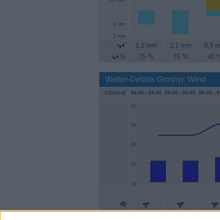
1 mm
2 mm
1,2 mm
2,1 mm
0,5 
%
75 %
75 %
40 
Wetter-Details Grosnyj: Wind
Interval
00:00 -
03:00
03:00 -
06:00
06:00 -
0
40
30
20
10
0
Geschw.
11 km/h
11 km/h
13 km