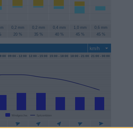
mm
0,2 mm
0,2 mm
0,4 mm
1,0 mm
0,6 mm
%
20 %
35 %
40 %
45 %
45 %
9:00
09:00 -
12:00
12:00 -
15:00
15:00 -
18:00
18:00 -
21:00
21:00 -
00:00
Windgeschw.
Spitzenböen
/h
15 km/h
15 km/h
11 km/h
11 km/h
11 km/h