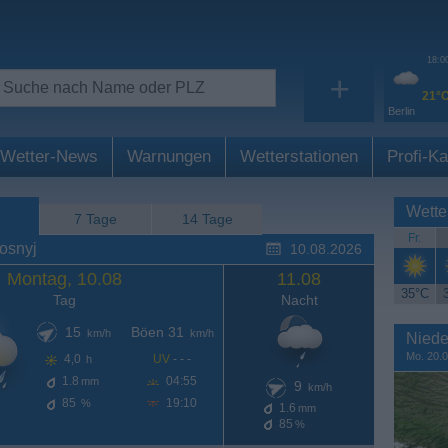
18:0
+
21°
Berlin
Wetter-News
Warnungen
Wetterstationen
Profi-Ka
Wette
7 Tage
14 Tage
Fr.
osnyj
10.08.2026
Montag, 10.08
11.08
35°C
Tag
Nacht
15
Böen 31
km/h
km/h
Niede
Mo. 20.0
4,0
UV
- - -
h
1.8
04:55
mm
9
km/h
85
19:10
%
1.6
mm
85
%