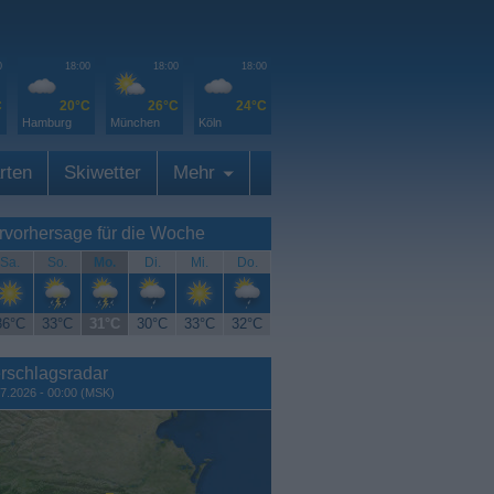
0
18:00
18:00
18:00
C
20°C
26°C
24°C
Hamburg
München
Köln
rten
Skiwetter
Mehr
rvorhersage für die Woche
Sa.
So.
Mo.
Di.
Mi.
Do.
36°C
33°C
31°C
30°C
33°C
32°C
rschlagsradar
7.2026 - 00:00 (MSK)