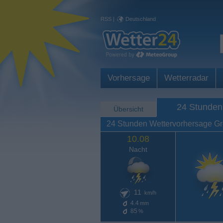
RSS
|
Deutschland
Vorhersage
Wetterradar
24 Stunden
Übersicht
24 Stunden Wettervorhersage Gr
10.08
Nacht
11
km/h
4.4
mm
85
%