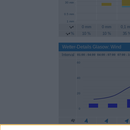
30 min
0.5 mm
1 mm
0 mm
0 mm
0,1 
%
10 %
10 %
35 
Wetter-Details Glasow: Wind
Interval
01:00 -
04:00
04:00 -
07:00
07:00 -
1
60
40
20
0
Geschw.
6 km/h
6 km/h
11 km