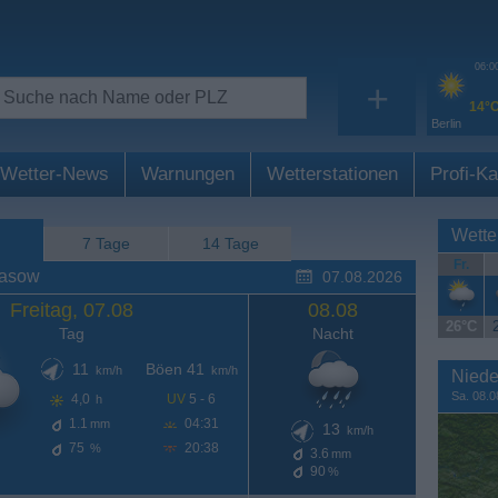
06:0
+
14°
Berlin
Wetter-News
Warnungen
Wetterstationen
Profi-Ka
Wette
7 Tage
14 Tage
Fr.
lasow
07.08.2026
Freitag, 07.08
08.08
26°C
Tag
Nacht
11
Böen 41
km/h
km/h
Niede
Sa. 08.0
4,0
UV
5 - 6
h
1.1
04:31
mm
13
km/h
75
20:38
%
3.6
mm
90
%