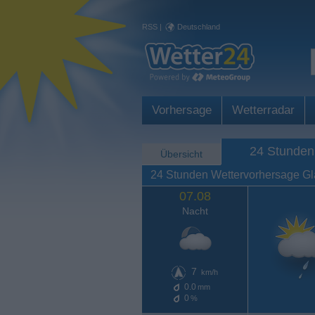
RSS
|
Deutschland
Vorhersage
Wetterradar
24 Stunden
Übersicht
24 Stunden Wettervorhersage G
07.08
Nacht
7
km/h
0.0
mm
0
%