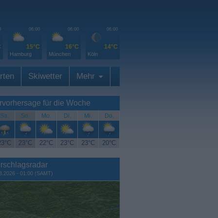
0
06:00
06:00
06:00
C
15°C
16°C
14°C
Hamburg
München
Köln
rten
Skiwetter
Mehr
rvorhersage für die Woche
Sa.
So.
Mo.
Di.
Mi.
Do.
23°C
23°C
22°C
23°C
23°C
20°C
rschlagsradar
8.2026 - 01:00 (SAMT)