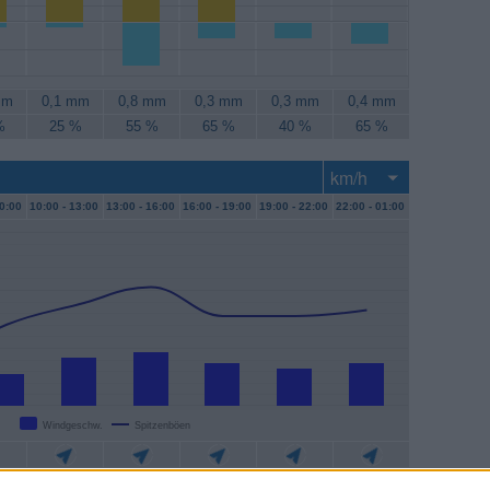
mm
0,1 mm
0,8 mm
0,3 mm
0,3 mm
0,4 mm
%
25 %
55 %
65 %
40 %
65 %
0:00
10:00 -
13:00
13:00 -
16:00
16:00 -
19:00
19:00 -
22:00
22:00 -
01:00
Windgeschw.
Spitzenböen
/h
17 km/h
19 km/h
15 km/h
13 km/h
15 km/h