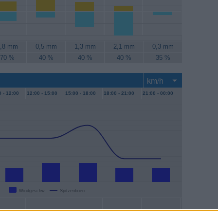
,8 mm
0,5 mm
1,3 mm
2,1 mm
0,3 mm
70 %
40 %
40 %
40 %
35 %
 -
12:00
12:00 -
15:00
15:00 -
18:00
18:00 -
21:00
21:00 -
00:00
Windgeschw.
Spitzenböen