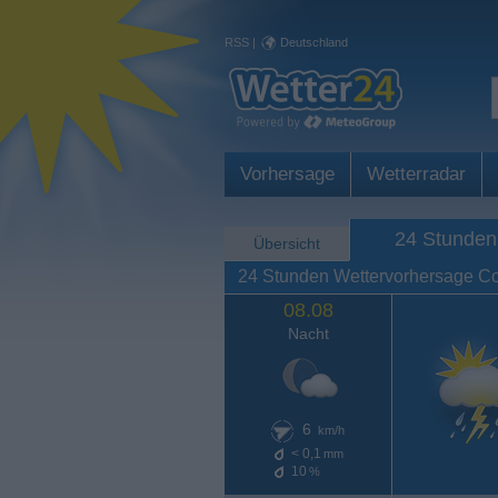
RSS
|
Deutschland
Vorhersage
Wetterradar
24 Stunden
Übersicht
24 Stunden Wettervorhersage С
08.08
Nacht
6
km/h
< 0,1
mm
10
%