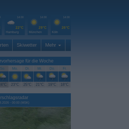
0
14:00
14:00
14:00
C
22°C
29°C
26°C
Hamburg
München
Köln
rten
Skiwetter
Mehr
rvorhersage für die Woche
So.
Mo.
Di.
Mi.
Do.
Fr.
24°C
23°C
25°C
21°C
19°C
18°C
rschlagsradar
8.2026 - 00:00 (MSK)