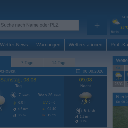
14:0
+
23°
Berlin
Wetter-News
Warnungen
Wetterstationen
Profi-Ka
Wette
7 Tage
14 Tage
Sa.
основка
08.08.2026
Samstag, 08.08
09.08
28°C
Tag
Nacht
7
Böen 26
km/h
km/h
Niede
So. 09.0
6,0
UV
5 - 6
h
4.6
04:40
mm
6
km/h
85
19:59
%
1.2
mm
80
%