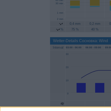
60 min
30 min
1 mm
2 mm
0,4 mm
0,2 mm
0
%
75 %
40 %
Wetter-Details Сосновка: Wind
Interval
03:00 -
06:00
06:00 -
09:00
09:00
30
20
10
0
Geschw.