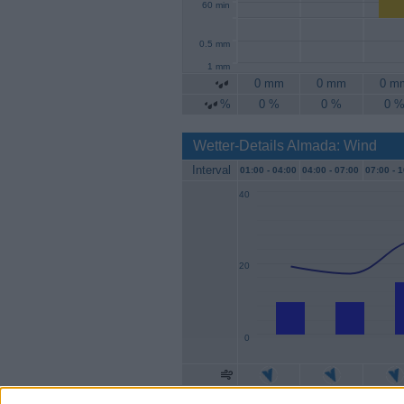
60 min
0.5 mm
1 mm
0 mm
0 mm
0 m
%
0 %
0 %
0 
Wetter-Details Almada: Wind
Interval
01:00 -
04:00
04:00 -
07:00
07:00 -
1
40
20
0
Geschw.
9 km/h
9 km/h
15 km