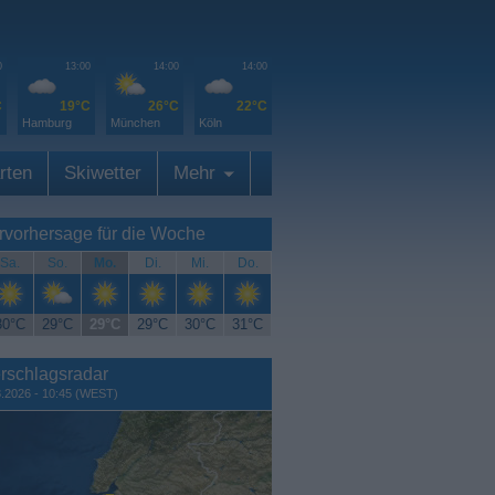
0
13:00
14:00
14:00
C
19°C
26°C
22°C
Hamburg
München
Köln
rten
Skiwetter
Mehr
rvorhersage für die Woche
Sa.
So.
Mo.
Di.
Mi.
Do.
30°C
29°C
29°C
29°C
30°C
31°C
rschlagsradar
8.2026 - 10:45 (WEST)