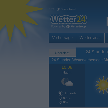
RSS
|
Deutschland
Vorhersage
Wetterradar
24 Stunden
Übersicht
24 Stunden Wettervorhersage A
10.08
Nacht
13
km/h
0.0
mm
0
%