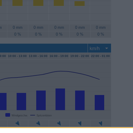
m
0 mm
0 mm
0 mm
0 mm
0 mm
%
0 %
0 %
0 %
0 %
0 %
0:00
10:00 -
13:00
13:00 -
16:00
16:00 -
19:00
19:00 -
22:00
22:00 -
01:00
Windgeschw.
Spitzenböen
/h
15 km/h
17 km/h
19 km/h
17 km/h
13 km/h