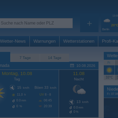
13:0
+
20°
Berlin
Wetter-News
Warnungen
Wetterstationen
Profi-Ka
Wette
7 Tage
14 Tage
Fr.
lmada
10.08.2026
Montag, 10.08
11.08
33°C
Tag
Nacht
15
Böen 33
km/h
km/h
Niede
Fr. 07.0
11,0
UV
8 - 8
h
0.0
06:45
mm
13
km/h
0
20:39
%
0.0
mm
0
%