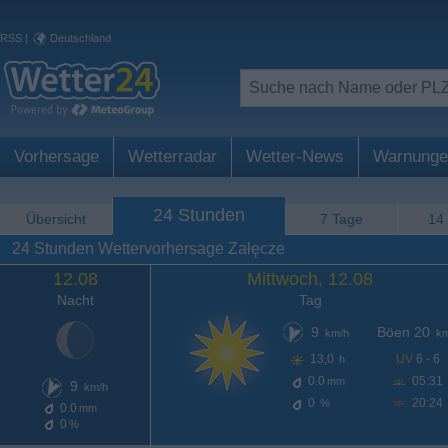
RSS
|
Deutschland
Vorhersage
Wetterradar
Wetter-News
Warnunge
24 Stunden
Übersicht
7 Tage
14
24 Stunden Wettervorhersage Załęcze
12.08
Mittwoch, 12.08
Nacht
Tag
9
Böen 20
km/h
km
13,0
UV
6 - 6
h
0.0
05:31
mm
9
km/h
0
20:24
%
0.0
mm
0
%