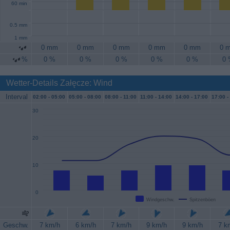
60 min
0.5 mm
1 mm
0 mm
0 mm
0 mm
0 mm
0 mm
0 
%
0 %
0 %
0 %
0 %
0 %
0
Wetter-Details Załęcze: Wind
Interval
02:00 -
05:00
05:00 -
08:00
08:00 -
11:00
11:00 -
14:00
14:00 -
17:00
17:00 -
30
20
10
0
Windgeschw.
Spitzenböen
Geschw.
7 km/h
6 km/h
7 km/h
9 km/h
9 km/h
7 k