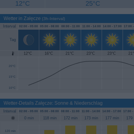
12°C
25°C
Wetter in Załęcze
(3h-Interval)
Interval
02:00 -
05:00
05:00 -
08:00
08:00 -
11:00
11:00 -
14:00
14:00 -
17:00
17:00 
Tag
12°C
16°C
21°C
23°C
23°C
21
25°C
20°C
15°C
10°C
Wetter-Details Załęcze: Sonne & Niederschlag
Interval
02:00 -
05:00
05:00 -
08:00
08:00 -
11:00
11:00 -
14:00
14:00 -
17:00
17:00 -
0 min
118 min
172 min
173 min
177 min
179 
120 min