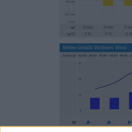
60 min
0.5 mm
1 mm
0 mm
0 mm
0 m
%
0 %
0 %
0 
Wetter-Details Wolbrom: Wind
Interval
02:00 -
05:00
05:00 -
08:00
08:00 -
1
30
20
10
0
Geschw.
7 km/h
7 km/h
11 km