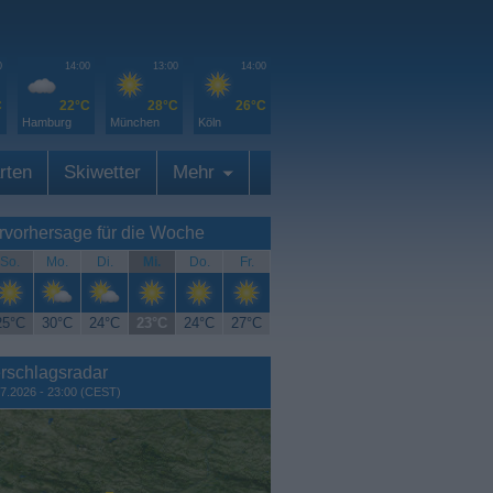
0
14:00
13:00
14:00
C
22°C
28°C
26°C
Hamburg
München
Köln
rten
Skiwetter
Mehr
rvorhersage für die Woche
So.
Mo.
Di.
Mi.
Do.
Fr.
25°C
30°C
24°C
23°C
24°C
27°C
rschlagsradar
7.2026 - 23:00 (CEST)