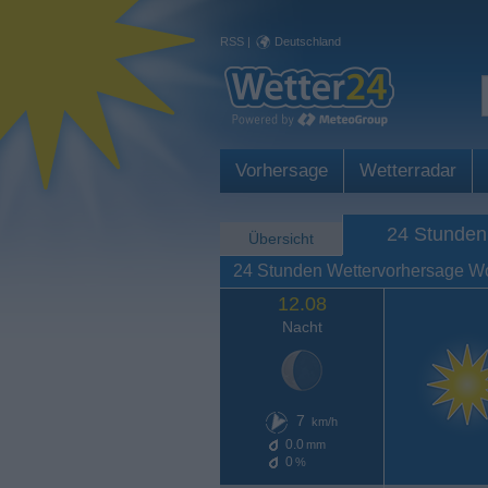
RSS
|
Deutschland
Vorhersage
Wetterradar
24 Stunden
Übersicht
24 Stunden Wettervorhersage W
12.08
Nacht
7
km/h
0.0
mm
0
%