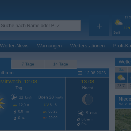
13:0
+
22°
Berlin
Wetter-News
Warnungen
Wetterstationen
Profi-Ka
Wette
7 Tage
14 Tage
Sa.
olbrom
12.08.2026
Mittwoch, 12.08
13.08
23°C
Tag
Nacht
11
Böen 28
km/h
km/h
Niede
Mo. 20.0
12,0
UV
6 - 6
h
0.0
05:23
mm
9
km/h
0
20:09
%
0.0
mm
0
%