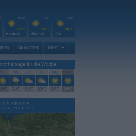
0
19:00
19:00
19:00
C
24°C
28°C
28°C
Hamburg
München
Köln
rten
Skiwetter
Mehr
rvorhersage für die Woche
So.
Mo.
Di.
Mi.
Do.
Fr.
29°C
31°C
21°C
23°C
26°C
29°C
rschlagsradar
7.2026 - 23:00 (CEST)