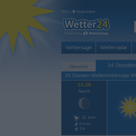
RSS
|
Deutschland
Vorhersage
Wetterradar
24 Stunden
Übersicht
24 Stunden Wettervorhersage W
14.08
Nacht
11
km/h
0.0
mm
0
%