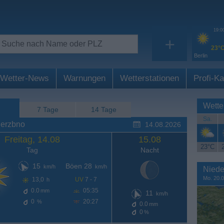
19:0
+
23°
Berlin
Wetter-News
Warnungen
Wetterstationen
Profi-Ka
Wette
7 Tage
14 Tage
Sa.
ierzbno
14.08.2026
Freitag, 14.08
15.08
23°C
Tag
Nacht
15
Böen 28
km/h
km/h
Niede
Mo. 20.0
13,0
UV
7 - 7
h
0.0
05:35
mm
11
km/h
0
20:27
%
0.0
mm
0
%