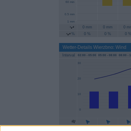
60 min
0.5 mm
1 mm
0 mm
0 mm
0 m
%
0 %
0 %
0 
Wetter-Details Wierzbno: Wind
Interval
02:00 -
05:00
05:00 -
08:00
08:00 -
1
30
20
10
0
Geschw.
11 km/h
11 km/h
15 k