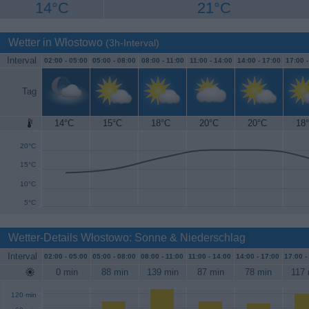
14°C
21°C
Wetter in Włostowo
(3h-Interval)
Interval
02:00 -
05:00
05:00 -
08:00
08:00 -
11:00
11:00 -
14:00
14:00 -
17:00
17:00 
Tag
14°C
15°C
18°C
20°C
20°C
18
25°C
20°C
15°C
10°C
5°C
Wetter-Details Włostowo: Sonne & Niederschlag
Interval
02:00 -
05:00
05:00 -
08:00
08:00 -
11:00
11:00 -
14:00
14:00 -
17:00
17:00 -
0 min
88 min
139 min
87 min
78 min
117 
120 min