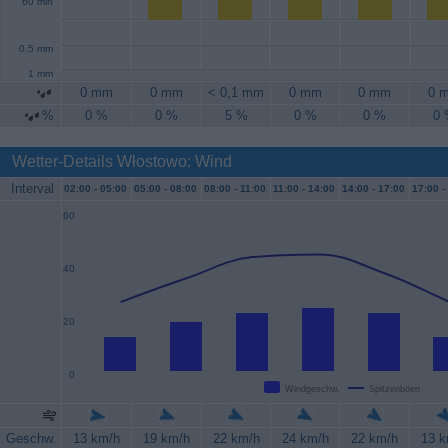
60 min
0.5 mm
1 mm
0 mm
0 mm
< 0,1 mm
0 mm
0 mm
0 
%
0 %
0 %
5 %
0 %
0 %
0
Wetter-Details Włostowo: Wind
Interval
02:00 -
05:00
05:00 -
08:00
08:00 -
11:00
11:00 -
14:00
14:00 -
17:00
17:00 -
60
40
20
0
Windgeschw.
Spitzenböen
Geschw.
13 km/h
19 km/h
22 km/h
24 km/h
22 km/h
13 k