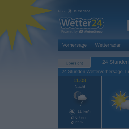
RSS
|
Deutschland
Vorhersage
Wetterradar
24 Stunden
Übersicht
24 Stunden Wettervorhersage Tu
11.08
Nacht
11
km/h
0.7
mm
65
%