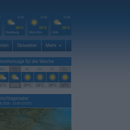
0
12:00
12:00
12:00
C
26°C
30°C
28°C
Hamburg
München
Köln
rten
Skiwetter
Mehr
rvorhersage für die Woche
Mo.
Di.
Mi.
Do.
Fr.
Sa.
32°C
23°C
24°C
26°C
28°C
32°C
rschlagsradar
8.2026 - 23:00 (CEST)