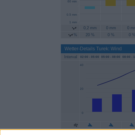
60 min
0.5 mm
1 mm
0,2 mm
0 mm
0 m
%
20 %
0 %
0 
Wetter-Details Turek: Wind
Interval
02:00 -
05:00
05:00 -
08:00
08:00 -
1
40
20
0
Geschw.
11 km/h
15 km/h
19 k