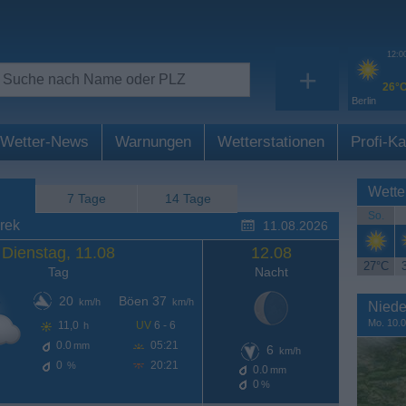
12:0
+
26°
Berlin
Wetter-News
Warnungen
Wetterstationen
Profi-Ka
Wette
7 Tage
14 Tage
So.
rek
11.08.2026
Dienstag, 11.08
12.08
27°C
Tag
Nacht
20
Böen 37
km/h
km/h
Niede
Mo. 10.0
11,0
UV
6 - 6
h
0.0
05:21
mm
6
km/h
0
20:21
%
0.0
mm
0
%