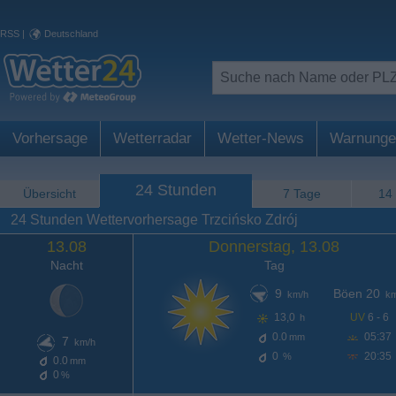
RSS
|
Deutschland
Vorhersage
Wetterradar
Wetter-News
Warnunge
24 Stunden
Übersicht
7 Tage
14
24 Stunden Wettervorhersage Trzcińsko Zdrój
13.08
Donnerstag, 13.08
Nacht
Tag
9
Böen 20
km/h
km
13,0
UV
6 - 6
h
0.0
05:37
mm
7
km/h
0
20:35
%
0.0
mm
0
%