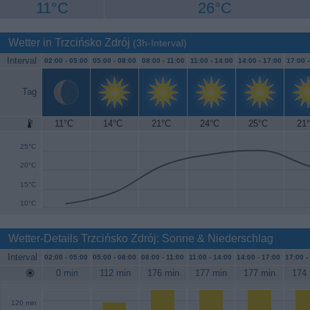
11°C
26°C
Wetter in Trzcińsko Zdrój
(3h-Interval)
Interval
02:00 -
05:00
05:00 -
08:00
08:00 -
11:00
11:00 -
14:00
14:00 -
17:00
17:00 
Tag
11°C
14°C
21°C
24°C
25°C
21
30°C
25°C
20°C
15°C
10°C
Wetter-Details Trzcińsko Zdrój: Sonne & Niederschlag
Interval
02:00 -
05:00
05:00 -
08:00
08:00 -
11:00
11:00 -
14:00
14:00 -
17:00
17:00 -
0 min
112 min
176 min
177 min
177 min
174 
120 min