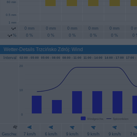
60 min
0.5 mm
1 mm
0 mm
0 mm
0 mm
0 mm
0 mm
0 
%
0 %
0 %
0 %
0 %
0 %
0
Wetter-Details Trzcińsko Zdrój: Wind
Interval
02:00 -
05:00
05:00 -
08:00
08:00 -
11:00
11:00 -
14:00
14:00 -
17:00
17:00 -
20
10
0
Windgeschw.
Spitzenböen
Geschw.
7 km/h
6 km/h
9 km/h
9 km/h
9 km/h
7 k