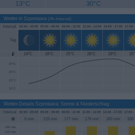
13°C
30°C
Wetter in Szprotawa
(3h-Interval)
Interval
02:00 -
05:00
05:00 -
08:00
08:00 -
11:00
11:00 -
14:00
14:00 -
17:00
17:00 
Tag
14°C
18°C
25°C
28°C
29°C
25
30°C
25°C
20°C
15°C
10°C
Wetter-Details Szprotawa: Sonne & Niederschlag
Interval
02:00 -
05:00
05:00 -
08:00
08:00 -
11:00
11:00 -
14:00
14:00 -
17:00
17:00 -
0 min
120 min
177 min
179 min
180 min
180 
180 min
120 min