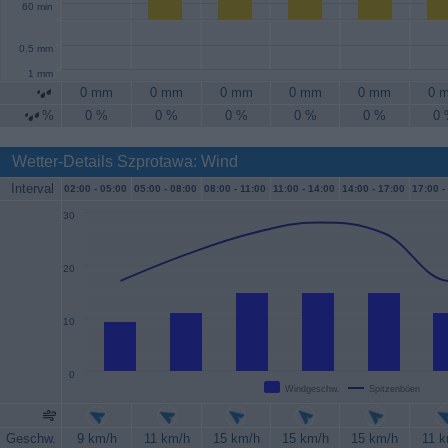
60 min
0.5 mm
1 mm
0 mm
0 mm
0 mm
0 mm
0 mm
0 
%
0 %
0 %
0 %
0 %
0 %
0
Wetter-Details Szprotawa: Wind
Interval
02:00 -
05:00
05:00 -
08:00
08:00 -
11:00
11:00 -
14:00
14:00 -
17:00
17:00 -
30
20
10
0
Windgeschw.
Spitzenböen
Geschw.
9 km/h
11 km/h
15 km/h
15 km/h
15 km/h
11 k