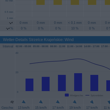
60 min
0.5 mm
1 mm
0 mm
0 mm
0 mm
< 0,1 mm
0 mm
0 
%
0 %
0 %
0 %
10 %
0 %
0
Wetter-Details Strzelce Krajeńskie: Wind
Interval
02:00 -
05:00
05:00 -
08:00
08:00 -
11:00
11:00 -
14:00
14:00 -
17:00
17:00 -
40
20
0
Windgeschw.
Spitzenböen
Geschw.
13 km/h
15 km/h
17 km/h
19 km/h
17 km/h
11 k