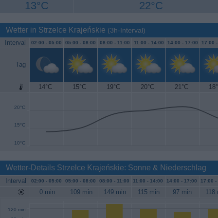
13°C
22°C
Wetter in Strzelce Krajeńskie
(3h-Interval)
Interval
02:00 -
05:00
05:00 -
08:00
08:00 -
11:00
11:00 -
14:00
14:00 -
17:00
17:00 
Tag
14°C
15°C
19°C
20°C
21°C
18
25°C
20°C
15°C
10°C
Wetter-Details Strzelce Krajeńskie: Sonne & Niederschlag
Interval
02:00 -
05:00
05:00 -
08:00
08:00 -
11:00
11:00 -
14:00
14:00 -
17:00
17:00 -
0 min
109 min
149 min
115 min
97 min
118 
120 min