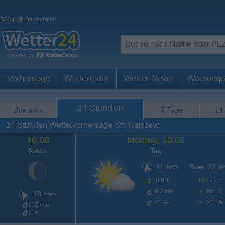
RSS
|
Deutschland
Vorhersage
Wetterradar
Wetter-News
Warnunge
24 Stunden
Übersicht
7 Tage
14
24 Stunden Wettervorhersage Str. Rajszew
10.08
Montag, 10.08
Nacht
Tag
11
Böen 22
km/h
km
8,0
UV
7 - 7
h
0.2
05:12
mm
13
km/h
20
20:15
%
0.0
mm
0
%