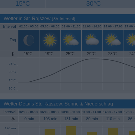
15°C
30°C
Wetter in Str. Rajszew
(3h-Interval)
Interval
02:00 -
05:00
05:00 -
08:00
08:00 -
11:00
11:00 -
14:00
14:00 -
17:00
17:00 
Tag
15°C
19°C
25°C
29°C
28°C
24
30°C
25°C
20°C
15°C
10°C
Wetter-Details Str. Rajszew: Sonne & Niederschlag
Interval
02:00 -
05:00
05:00 -
08:00
08:00 -
11:00
11:00 -
14:00
14:00 -
17:00
17:00 -
0 min
103 min
131 min
80 min
110 min
86 
120 min