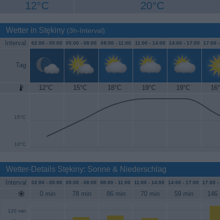
12°C
20°C
Wetter in Stękiny
(3h-Interval)
Interval
02:00 -
05:00
05:00 -
08:00
08:00 -
11:00
11:00 -
14:00
14:00 -
17:00
17:00 
Tag
12°C
15°C
18°C
19°C
19°C
16
20°C
15°C
10°C
Wetter-Details Stękiny: Sonne & Niederschlag
Interval
02:00 -
05:00
05:00 -
08:00
08:00 -
11:00
11:00 -
14:00
14:00 -
17:00
17:00 -
0 min
78 min
86 min
70 min
59 min
146 
120 min