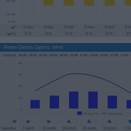
60 min
0.5 mm
1 mm
0 mm
0 mm
0 mm
0 mm
0 mm
0 
%
0 %
0 %
0 %
0 %
0 %
0
Wetter-Details Stękiny: Wind
Interval
02:00 -
05:00
05:00 -
08:00
08:00 -
11:00
11:00 -
14:00
14:00 -
17:00
17:00 -
40
30
20
10
0
Windgeschw.
Spitzenböen
Geschw.
7 km/h
11 km/h
15 km/h
15 km/h
11 km/h
7 k