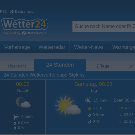
RSS
|
Deutschland
Vorhersage
Wetterradar
Wetter-News
Warnunge
24 Stunden
Übersicht
7 Tage
14
24 Stunden Wettervorhersage Stękiny
08.08
Samstag, 08.08
Nacht
Tag
15
Böen 30
km/h
km
7,0
UV
4 - 6
h
0.0
05:03
mm
4
km/h
0
20:26
%
0.0
mm
0
%