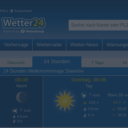
RSS
|
Deutschland
Vorhersage
Wetterradar
Wetter-News
Warnunge
24 Stunden
Übersicht
7 Tage
14
24 Stunden Wettervorhersage Sławków
09.08
Sonntag, 09.08
Nacht
Tag
7
Böen 20
km/h
km
13,0
UV
7 - 7
h
0.0
05:20
mm
7
km/h
0
20:15
%
0.0
mm
0
%