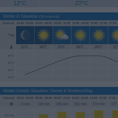
12°C
27°C
Wetter in Sławków
(3h-Interval)
Interval
02:00 -
05:00
05:00 -
08:00
08:00 -
11:00
11:00 -
14:00
14:00 -
17:00
17:00 
Tag
13°C
18°C
23°C
26°C
26°C
22
30°C
25°C
20°C
15°C
10°C
Wetter-Details Sławków: Sonne & Niederschlag
Interval
02:00 -
05:00
05:00 -
08:00
08:00 -
11:00
11:00 -
14:00
14:00 -
17:00
17:00 -
0 min
119 min
156 min
151 min
174 min
177 
120 min