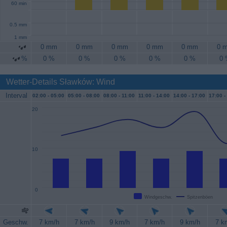
60 min
0.5 mm
1 mm
0 mm
0 mm
0 mm
0 mm
0 mm
0 
%
0 %
0 %
0 %
0 %
0 %
0
Wetter-Details Sławków: Wind
Interval
02:00 -
05:00
05:00 -
08:00
08:00 -
11:00
11:00 -
14:00
14:00 -
17:00
17:00 -
20
10
0
Windgeschw.
Spitzenböen
Geschw.
7 km/h
7 km/h
9 km/h
7 km/h
9 km/h
7 k