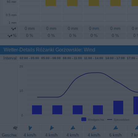
60 min
0.5 mm
1 mm
0 mm
0 mm
0 mm
0 mm
0 mm
0 
%
0 %
0 %
0 %
0 %
0 %
0
Wetter-Details Różanki Gorzowskie: Wind
Interval
02:00 -
05:00
05:00 -
08:00
08:00 -
11:00
11:00 -
14:00
14:00 -
17:00
17:00 -
20
10
0
Windgeschw.
Spitzenböen
Geschw.
4 km/h
4 km/h
4 km/h
4 km/h
6 km/h
7 k