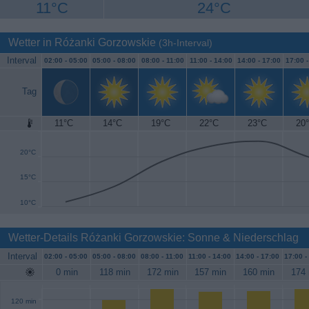
11°C
24°C
Wetter in Różanki Gorzowskie
(3h-Interval)
Interval
02:00 -
05:00
05:00 -
08:00
08:00 -
11:00
11:00 -
14:00
14:00 -
17:00
17:00 
Tag
11°C
14°C
19°C
22°C
23°C
20
25°C
20°C
15°C
10°C
Wetter-Details Różanki Gorzowskie: Sonne & Niederschlag
Interval
02:00 -
05:00
05:00 -
08:00
08:00 -
11:00
11:00 -
14:00
14:00 -
17:00
17:00 -
0 min
118 min
172 min
157 min
160 min
174 
120 min