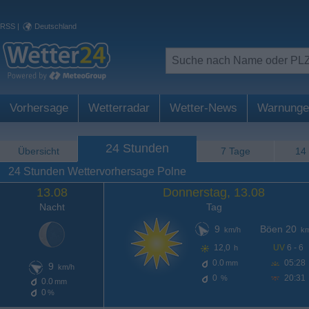
RSS
|
Deutschland
Vorhersage
Wetterradar
Wetter-News
Warnunge
24 Stunden
Übersicht
7 Tage
14
24 Stunden Wettervorhersage Polne
13.08
Donnerstag, 13.08
Nacht
Tag
9
Böen 20
km/h
km
12,0
UV
6 - 6
h
0.0
05:28
mm
9
km/h
0
20:31
%
0.0
mm
0
%