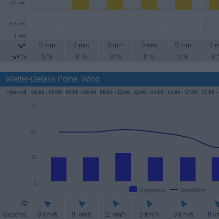
60 min
0.5 mm
1 mm
0 mm
0 mm
0 mm
0 mm
0 mm
0 
%
0 %
0 %
0 %
0 %
0 %
0
Wetter-Details Polne: Wind
Interval
02:00 -
05:00
05:00 -
08:00
08:00 -
11:00
11:00 -
14:00
14:00 -
17:00
17:00 -
30
20
10
0
Windgeschw.
Spitzenböen
Geschw.
9 km/h
9 km/h
11 km/h
9 km/h
9 km/h
9 k