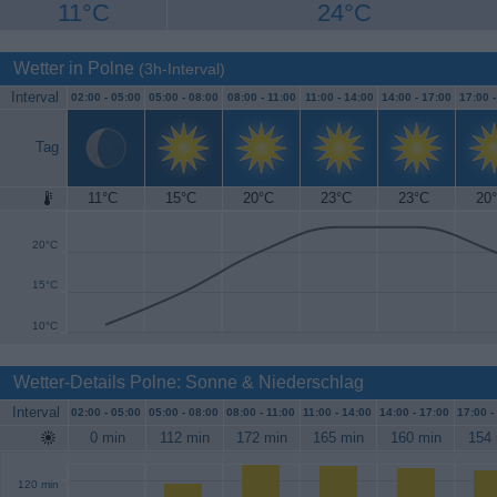
11°C
24°C
Wetter in Polne
(3h-Interval)
Interval
02:00 -
05:00
05:00 -
08:00
08:00 -
11:00
11:00 -
14:00
14:00 -
17:00
17:00 
Tag
11°C
15°C
20°C
23°C
23°C
20
25°C
20°C
15°C
10°C
Wetter-Details Polne: Sonne & Niederschlag
Interval
02:00 -
05:00
05:00 -
08:00
08:00 -
11:00
11:00 -
14:00
14:00 -
17:00
17:00 -
0 min
112 min
172 min
165 min
160 min
154 
120 min