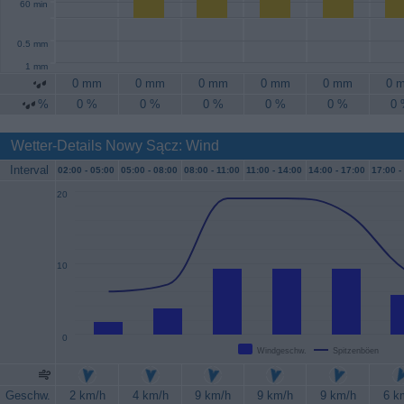
60 min
0.5 mm
1 mm
0 mm
0 mm
0 mm
0 mm
0 mm
0 
%
0 %
0 %
0 %
0 %
0 %
0
Wetter-Details Nowy Sącz: Wind
Interval
02:00 -
05:00
05:00 -
08:00
08:00 -
11:00
11:00 -
14:00
14:00 -
17:00
17:00 -
20
10
0
Windgeschw.
Spitzenböen
Geschw.
2 km/h
4 km/h
9 km/h
9 km/h
9 km/h
6 k