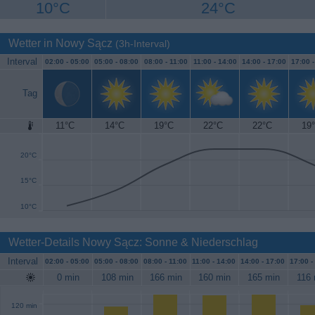
10°C
24°C
Wetter in Nowy Sącz
(3h-Interval)
Interval
02:00 -
05:00
05:00 -
08:00
08:00 -
11:00
11:00 -
14:00
14:00 -
17:00
17:00 
Tag
11°C
14°C
19°C
22°C
22°C
19
25°C
20°C
15°C
10°C
Wetter-Details Nowy Sącz: Sonne & Niederschlag
Interval
02:00 -
05:00
05:00 -
08:00
08:00 -
11:00
11:00 -
14:00
14:00 -
17:00
17:00 -
0 min
108 min
166 min
160 min
165 min
116 
120 min