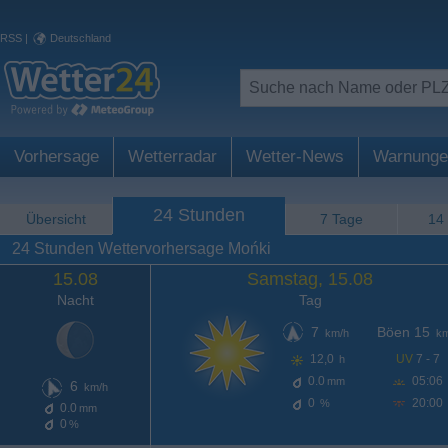
RSS
|
Deutschland
Vorhersage
Wetterradar
Wetter-News
Warnunge
24 Stunden
Übersicht
7 Tage
14
24 Stunden Wettervorhersage Mońki
15.08
Samstag, 15.08
Nacht
Tag
7
Böen 15
km/h
km
12,0
UV
7 - 7
h
0.0
05:06
mm
6
km/h
0
20:00
%
0.0
mm
0
%