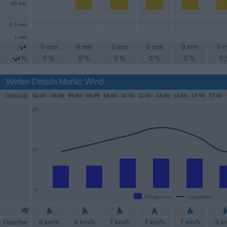
60 min
0.5 mm
1 mm
0 mm
0 mm
0 mm
0 mm
0 mm
0 
%
0 %
0 %
0 %
0 %
0 %
0
Wetter-Details Mońki: Wind
Interval
02:00 -
05:00
05:00 -
08:00
08:00 -
11:00
11:00 -
14:00
14:00 -
17:00
17:00 -
20
10
0
Windgeschw.
Spitzenböen
Geschw.
6 km/h
6 km/h
7 km/h
7 km/h
7 km/h
6 k