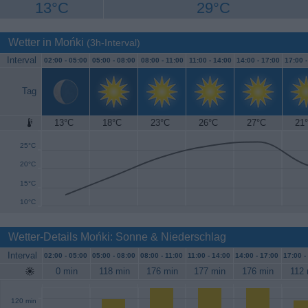
13°C
29°C
Wetter in Mońki
(3h-Interval)
Interval
02:00 -
05:00
05:00 -
08:00
08:00 -
11:00
11:00 -
14:00
14:00 -
17:00
17:00 
Tag
13°C
18°C
23°C
26°C
27°C
21
30°C
25°C
20°C
15°C
10°C
Wetter-Details Mońki: Sonne & Niederschlag
Interval
02:00 -
05:00
05:00 -
08:00
08:00 -
11:00
11:00 -
14:00
14:00 -
17:00
17:00 -
0 min
118 min
176 min
177 min
176 min
112 
120 min