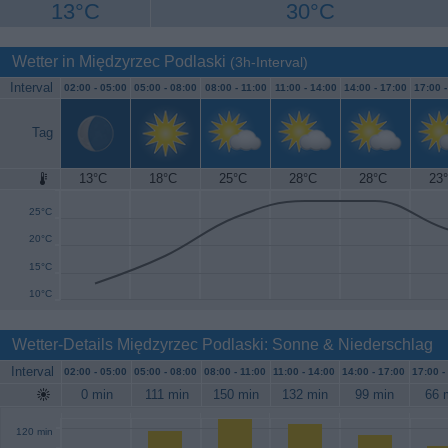
13°C
30°C
Wetter in Międzyrzec Podlaski
(3h-Interval)
Interval
02:00 -
05:00
05:00 -
08:00
08:00 -
11:00
11:00 -
14:00
14:00 -
17:00
17:00 
Tag
13°C
18°C
25°C
28°C
28°C
23
30°C
25°C
20°C
15°C
10°C
Wetter-Details Międzyrzec Podlaski: Sonne & Niederschlag
Interval
02:00 -
05:00
05:00 -
08:00
08:00 -
11:00
11:00 -
14:00
14:00 -
17:00
17:00 -
0 min
111 min
150 min
132 min
99 min
66 
120 min