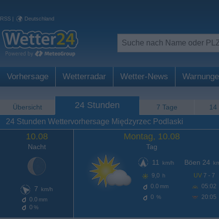
RSS
|
Deutschland
Vorhersage
Wetterradar
Wetter-News
Warnunge
24 Stunden
Übersicht
7 Tage
14
24 Stunden Wettervorhersage Międzyrzec Podlaski
10.08
Montag, 10.08
Nacht
Tag
11
Böen 24
km/h
km
9,0
UV
7 - 7
h
0.0
05:02
mm
7
km/h
0
20:05
%
0.0
mm
0
%