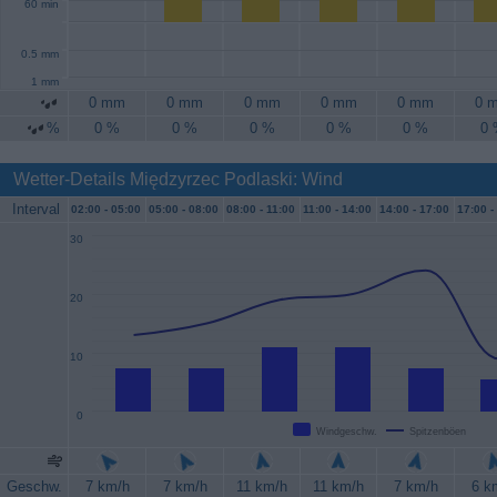
60 min
0.5 mm
1 mm
0 mm
0 mm
0 mm
0 mm
0 mm
0 
%
0 %
0 %
0 %
0 %
0 %
0
Wetter-Details Międzyrzec Podlaski: Wind
Interval
02:00 -
05:00
05:00 -
08:00
08:00 -
11:00
11:00 -
14:00
14:00 -
17:00
17:00 -
30
20
10
0
Windgeschw.
Spitzenböen
Geschw.
7 km/h
7 km/h
11 km/h
11 km/h
7 km/h
6 k