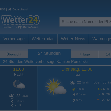
RSS
|
Deutschland
Vorhersage
Wetterradar
Wetter-News
Warnunge
24 Stunden
Übersicht
7 Tage
14
24 Stunden Wettervorhersage Kamień Pomorski
11.08
Dienstag, 11.08
Nacht
Tag
22
Böen 33
km/h
km
8,0
UV
6 - 6
h
0.0
05:29
mm
22
km/h
0
20:42
%
0.3
mm
20
%