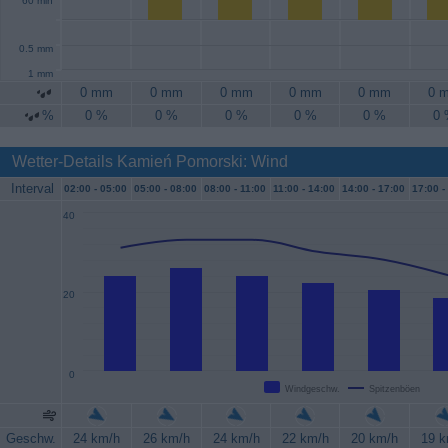
60 min
0.5 mm
1 mm
0 mm
0 mm
0 mm
0 mm
0 mm
0 
%
0 %
0 %
0 %
0 %
0 %
0
Wetter-Details Kamień Pomorski: Wind
Interval
02:00 -
05:00
05:00 -
08:00
08:00 -
11:00
11:00 -
14:00
14:00 -
17:00
17:00 -
40
20
0
Windgeschw.
Spitzenböen
Geschw.
24 km/h
26 km/h
24 km/h
22 km/h
20 km/h
19 k