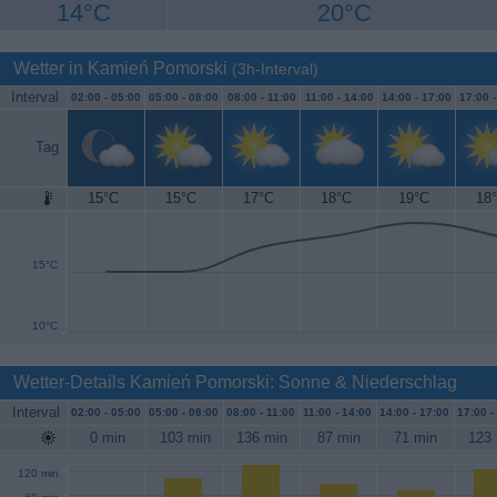
14°C
20°C
Wetter in Kamień Pomorski
(3h-Interval)
Interval
02:00 -
05:00
05:00 -
08:00
08:00 -
11:00
11:00 -
14:00
14:00 -
17:00
17:00 
Tag
15°C
15°C
17°C
18°C
19°C
18
20°C
15°C
10°C
Wetter-Details Kamień Pomorski: Sonne & Niederschlag
Interval
02:00 -
05:00
05:00 -
08:00
08:00 -
11:00
11:00 -
14:00
14:00 -
17:00
17:00 -
0 min
103 min
136 min
87 min
71 min
123 
120 min