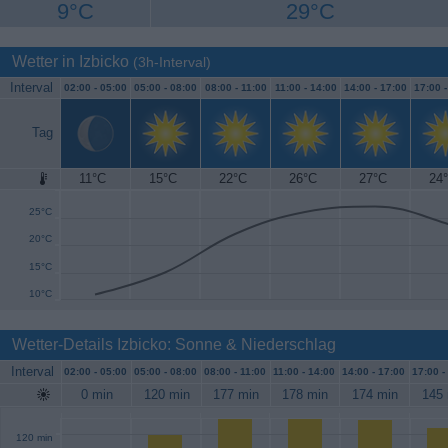
9°C
29°C
Wetter in Izbicko
(3h-Interval)
Interval
02:00 -
05:00
05:00 -
08:00
08:00 -
11:00
11:00 -
14:00
14:00 -
17:00
17:00 
Tag
11°C
15°C
22°C
26°C
27°C
24
30°C
25°C
20°C
15°C
10°C
Wetter-Details Izbicko: Sonne & Niederschlag
Interval
02:00 -
05:00
05:00 -
08:00
08:00 -
11:00
11:00 -
14:00
14:00 -
17:00
17:00 -
0 min
120 min
177 min
178 min
174 min
145 
120 min