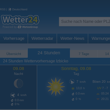
RSS
|
Deutschland
Vorhersage
Wetterradar
Wetter-News
Warnunge
24 Stunden
Übersicht
7 Tage
14
24 Stunden Wettervorhersage Izbicko
09.08
Sonntag, 09.08
Nacht
Tag
7
Böen 20
km/h
km
13,0
UV
7 - 7
h
0.0
05:24
mm
4
km/h
0
20:21
%
0.0
mm
0
%