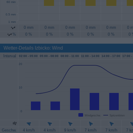
60 min
0.5 mm
1 mm
0 mm
0 mm
0 mm
0 mm
0 mm
0 
%
0 %
0 %
0 %
0 %
0 %
0
Wetter-Details Izbicko: Wind
Interval
02:00 -
05:00
05:00 -
08:00
08:00 -
11:00
11:00 -
14:00
14:00 -
17:00
17:00 -
20
10
0
Windgeschw.
Spitzenböen
Geschw.
4 km/h
4 km/h
9 km/h
7 km/h
7 km/h
7 k