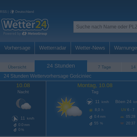
RSS
|
Deutschland
Vorhersage
Wetterradar
Wetter-News
Warnunge
24 Stunden
Übersicht
7 Tage
14
24 Stunden Wettervorhersage Gościniec
10.08
Montag, 10.08
Nacht
Tag
11
Böen 24
km/h
km
8,0
UV
6 - 7
h
0.4
05:28
mm
11
km/h
55
20:37
%
0.0
mm
0
%