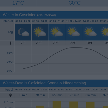
17°C
30°C
Wetter in Gościniec
(3h-Interval)
Interval
02:00 -
05:00
05:00 -
08:00
08:00 -
11:00
11:00 -
14:00
14:00 -
17:00
17:00 
Tag
17°C
20°C
26°C
29°C
28°C
23
30°C
25°C
20°C
15°C
Wetter-Details Gościniec: Sonne & Niederschlag
Interval
02:00 -
05:00
05:00 -
08:00
08:00 -
11:00
11:00 -
14:00
14:00 -
17:00
17:00 -
0 min
78 min
129 min
122 min
114 min
76 
120 min