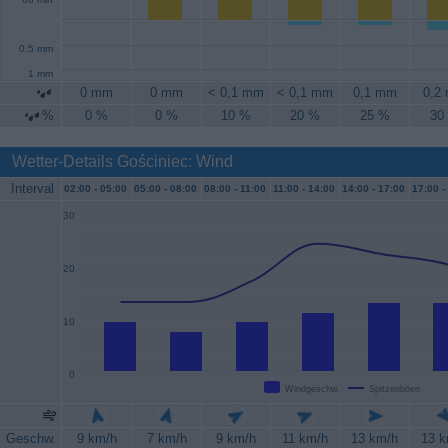
60 min
0.5 mm
1 mm
0 mm
0 mm
< 0,1 mm
< 0,1 mm
0,1 mm
0,2
%
0 %
0 %
10 %
20 %
25 %
30
Wetter-Details Gościniec: Wind
Interval
02:00 -
05:00
05:00 -
08:00
08:00 -
11:00
11:00 -
14:00
14:00 -
17:00
17:00 -
30
20
10
0
Windgeschw.
Spitzenböen
Geschw.
9 km/h
7 km/h
9 km/h
11 km/h
13 km/h
13 k