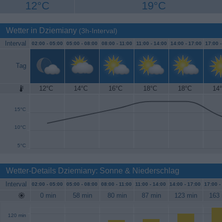
12°C
19°C
Wetter in Dziemiany
(3h-Interval)
Interval
02:00 -
05:00
05:00 -
08:00
08:00 -
11:00
11:00 -
14:00
14:00 -
17:00
17:00 
Tag
12°C
14°C
16°C
18°C
18°C
14
20°C
15°C
10°C
5°C
Wetter-Details Dziemiany: Sonne & Niederschlag
Interval
02:00 -
05:00
05:00 -
08:00
08:00 -
11:00
11:00 -
14:00
14:00 -
17:00
17:00 -
0 min
58 min
80 min
87 min
123 min
163 
120 min