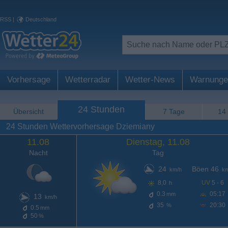
RSS
|
Deutschland
Vorhersage
Wetterradar
Wetter-News
Warnunge
24 Stunden
Übersicht
7 Tage
14
24 Stunden Wettervorhersage Dziemiany
11.08
Dienstag, 11.08
Nacht
Tag
24
Böen 46
km/h
km
8,0
UV
5 - 6
h
0.3
05:17
mm
13
km/h
35
20:30
%
0.5
mm
50
%