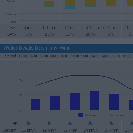
60 min
0.5 mm
1 mm
0 mm
0,1 mm
0,2 mm
< 0,1 mm
< 0,1 mm
0 
%
3 %
15 %
15 %
10 %
0 %
0
Wetter-Details Dziemiany: Wind
Interval
02:00 -
05:00
05:00 -
08:00
08:00 -
11:00
11:00 -
14:00
14:00 -
17:00
17:00 -
60
40
20
0
Windgeschw.
Spitzenböen
Geschw.
15 km/h
19 km/h
22 km/h
24 km/h
20 km/h
13 k