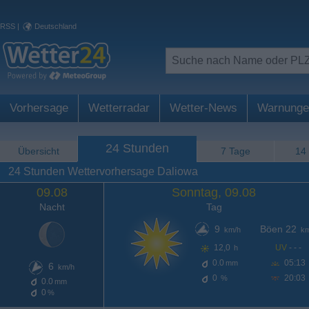
RSS
|
Deutschland
Vorhersage
Wetterradar
Wetter-News
Warnunge
24 Stunden
Übersicht
7 Tage
14
24 Stunden Wettervorhersage Daliowa
09.08
Sonntag, 09.08
Nacht
Tag
9
Böen 22
km/h
km
12,0
UV
- - -
h
0.0
05:13
mm
6
km/h
0
20:03
%
0.0
mm
0
%