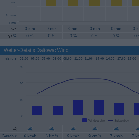
60 min
0.5 mm
1 mm
0 mm
0 mm
0 mm
0 mm
0 mm
0 
%
0 %
0 %
0 %
0 %
0 %
0
Wetter-Details Daliowa: Wind
Interval
02:00 -
05:00
05:00 -
08:00
08:00 -
11:00
11:00 -
14:00
14:00 -
17:00
17:00 -
30
20
10
0
Windgeschw.
Spitzenböen
Geschw.
6 km/h
6 km/h
9 km/h
9 km/h
7 km/h
7 k