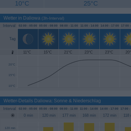
10°C
25°C
Wetter in Daliowa
(3h-Interval)
Interval
02:00 -
05:00
05:00 -
08:00
08:00 -
11:00
11:00 -
14:00
14:00 -
17:00
17:00 
Tag
11°C
15°C
21°C
23°C
23°C
20
25°C
20°C
15°C
10°C
Wetter-Details Daliowa: Sonne & Niederschlag
Interval
02:00 -
05:00
05:00 -
08:00
08:00 -
11:00
11:00 -
14:00
14:00 -
17:00
17:00 -
0 min
120 min
177 min
168 min
172 min
118 
120 min