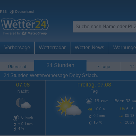
RSS
|
Deutschland
Vorhersage
Wetterradar
Wetter-News
Warnunge
24 Stunden
Übersicht
7 Tage
14
24 Stunden Wettervorhersage Dęby Szlach.
07.08
Freitag, 07.08
Nacht
Tag
19
Böen 33
km/h
km
10,0
UV
6 - 6
h
0.2
05:13
mm
6
km/h
15
20:29
%
< 0,1
mm
4
%