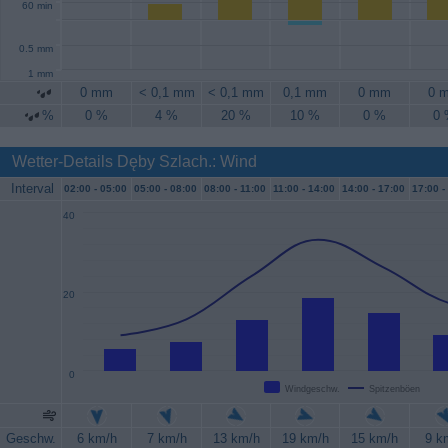
60 min
0.5 mm
1 mm
0 mm
< 0,1 mm
< 0,1 mm
0,1 mm
0 mm
0 
%
0 %
4 %
20 %
10 %
0 %
0
Wetter-Details Dęby Szlach.: Wind
Interval
02:00 -
05:00
05:00 -
08:00
08:00 -
11:00
11:00 -
14:00
14:00 -
17:00
17:00 -
40
20
0
Windgeschw.
Spitzenböen
Geschw.
6 km/h
7 km/h
13 km/h
19 km/h
15 km/h
9 k