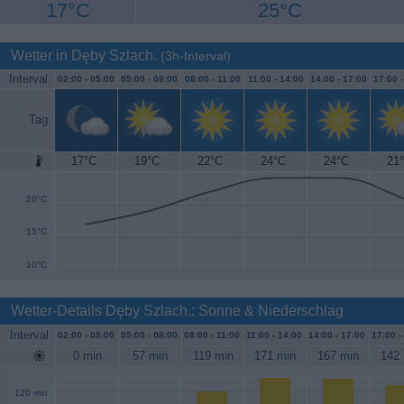
17°C
25°C
Wetter in Dęby Szlach.
(3h-Interval)
Interval
02:00 -
05:00
05:00 -
08:00
08:00 -
11:00
11:00 -
14:00
14:00 -
17:00
17:00 
Tag
17°C
19°C
22°C
24°C
24°C
21
25°C
20°C
15°C
10°C
Wetter-Details Dęby Szlach.: Sonne & Niederschlag
Interval
02:00 -
05:00
05:00 -
08:00
08:00 -
11:00
11:00 -
14:00
14:00 -
17:00
17:00 -
0 min
57 min
119 min
171 min
167 min
142 
120 min