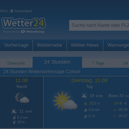
RSS
|
Deutschland
Vorhersage
Wetterradar
Wetter-News
Warnunge
24 Stunden
Übersicht
7 Tage
14
24 Stunden Wettervorhersage Czmoń
11.08
Dienstag, 11.08
Nacht
Tag
19
Böen 33
km/h
km
10,0
UV
6 - 6
h
0.0
05:26
mm
11
km/h
0
20:27
%
0.2
mm
20
%