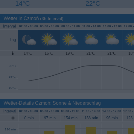
14°C
22°C
Wetter in Czmoń
(3h-Interval)
Interval
02:00 -
05:00
05:00 -
08:00
08:00 -
11:00
11:00 -
14:00
14:00 -
17:00
17:00 
Tag
14°C
16°C
19°C
21°C
21°C
18
25°C
20°C
15°C
10°C
Wetter-Details Czmoń: Sonne & Niederschlag
Interval
02:00 -
05:00
05:00 -
08:00
08:00 -
11:00
11:00 -
14:00
14:00 -
17:00
17:00 -
0 min
97 min
154 min
138 min
96 min
123 
120 min