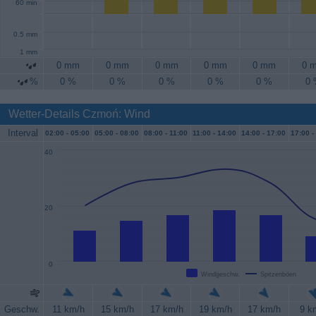
60 min
0.5 mm
1 mm
0 mm
0 mm
0 mm
0 mm
0 mm
0 
%
0 %
0 %
0 %
0 %
0 %
0
Wetter-Details Czmoń: Wind
Interval
02:00 -
05:00
05:00 -
08:00
08:00 -
11:00
11:00 -
14:00
14:00 -
17:00
17:00 -
40
20
0
Windgeschw.
Spitzenböen
Geschw.
11 km/h
15 km/h
17 km/h
19 km/h
17 km/h
9 k