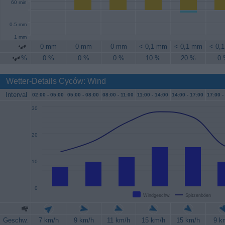
60 min
0.5 mm
1 mm
0 mm
0 mm
0 mm
< 0,1 mm
< 0,1 mm
< 0,
%
0 %
0 %
0 %
10 %
20 %
0
Wetter-Details Cyców: Wind
Interval
02:00 -
05:00
05:00 -
08:00
08:00 -
11:00
11:00 -
14:00
14:00 -
17:00
17:00 -
30
20
10
0
Windgeschw.
Spitzenböen
Geschw.
7 km/h
9 km/h
11 km/h
15 km/h
15 km/h
9 k