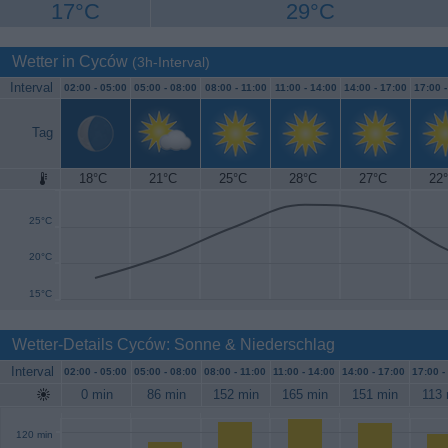
17°C
29°C
Wetter in Cyców
(3h-Interval)
Interval
02:00 -
05:00
05:00 -
08:00
08:00 -
11:00
11:00 -
14:00
14:00 -
17:00
17:00 
Tag
18°C
21°C
25°C
28°C
27°C
22
30°C
25°C
20°C
15°C
Wetter-Details Cyców: Sonne & Niederschlag
Interval
02:00 -
05:00
05:00 -
08:00
08:00 -
11:00
11:00 -
14:00
14:00 -
17:00
17:00 -
0 min
86 min
152 min
165 min
151 min
113 
120 min