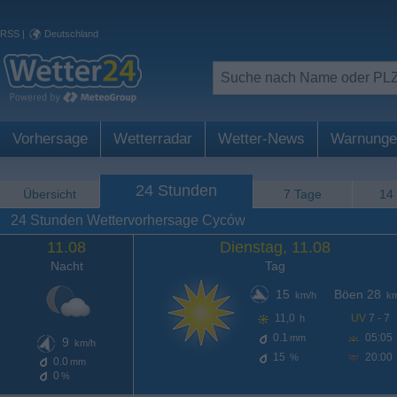
RSS
|
Deutschland
Vorhersage
Wetterradar
Wetter-News
Warnunge
24 Stunden
Übersicht
7 Tage
14
24 Stunden Wettervorhersage Cyców
11.08
Dienstag, 11.08
Nacht
Tag
15
Böen 28
km/h
km
11,0
UV
7 - 7
h
0.1
05:05
mm
9
km/h
15
20:00
%
0.0
mm
0
%