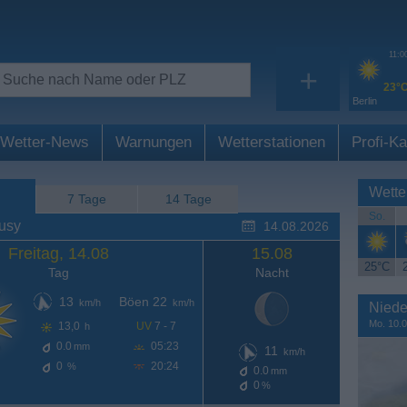
11:0
+
23°
Berlin
Wetter-News
Warnungen
Wetterstationen
Profi-Ka
Wette
7 Tage
14 Tage
So.
usy
14.08.2026
Freitag, 14.08
15.08
25°C
Tag
Nacht
13
Böen 22
km/h
km/h
Niede
Mo. 10.0
13,0
UV
7 - 7
h
0.0
05:23
mm
11
km/h
0
20:24
%
0.0
mm
0
%