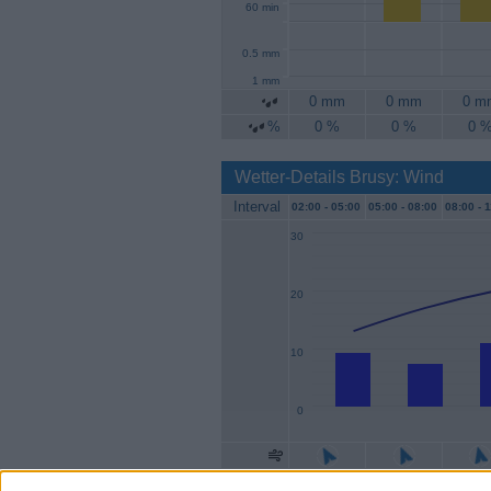
60 min
0.5 mm
1 mm
0 mm
0 mm
0 m
%
0 %
0 %
0 
Wetter-Details Brusy: Wind
Interval
02:00 -
05:00
05:00 -
08:00
08:00 -
1
30
20
10
0
Geschw.
9 km/h
7 km/h
11 km