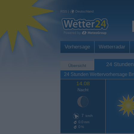
RSS
|
Deutschland
Vorhersage
Wetterradar
24 Stunden
Übersicht
24 Stunden Wettervorhersage Br
14.08
Nacht
7
km/h
0.0
mm
0
%