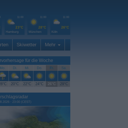
0
11:00
11:00
11:00
C
23°C
28°C
26°C
Hamburg
München
Köln
rten
Skiwetter
Mehr
rvorhersage für die Woche
Mo.
Di.
Mi.
Do.
Fr.
Sa.
28°C
20°C
22°C
24°C
26°C
29°C
rschlagsradar
8.2026 - 23:00 (CEST)