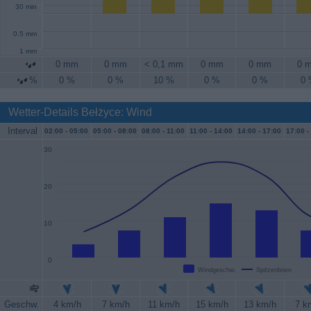
30 min
0.5 mm
1 mm
0 mm
0 mm
< 0,1 mm
0 mm
0 mm
0 
%
0 %
0 %
10 %
0 %
0 %
0
Wetter-Details Bełżyce: Wind
Interval
02:00 -
05:00
05:00 -
08:00
08:00 -
11:00
11:00 -
14:00
14:00 -
17:00
17:00 -
30
20
10
0
Windgeschw.
Spitzenböen
Geschw.
4 km/h
7 km/h
11 km/h
15 km/h
13 km/h
7 k