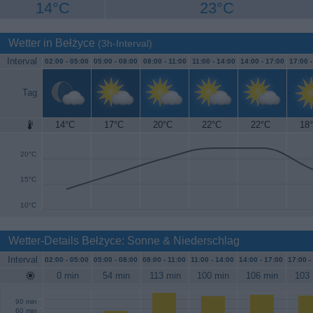
14°C
23°C
Wetter in Bełżyce
(3h-Interval)
Interval
02:00 -
05:00
05:00 -
08:00
08:00 -
11:00
11:00 -
14:00
14:00 -
17:00
17:00 
Tag
14°C
17°C
20°C
22°C
22°C
18
25°C
20°C
15°C
10°C
Wetter-Details Bełżyce: Sonne & Niederschlag
Interval
02:00 -
05:00
05:00 -
08:00
08:00 -
11:00
11:00 -
14:00
14:00 -
17:00
17:00 -
0 min
54 min
113 min
100 min
106 min
103 
90 min
60 min