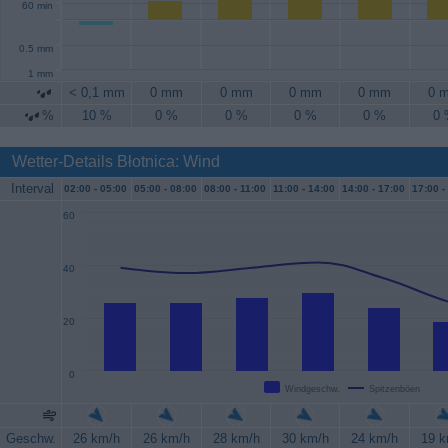
60 min
0.5 mm
1 mm
< 0,1 mm
0 mm
0 mm
0 mm
0 mm
0 
%
10 %
0 %
0 %
0 %
0 %
0
Wetter-Details Błotnica: Wind
Interval
02:00 -
05:00
05:00 -
08:00
08:00 -
11:00
11:00 -
14:00
14:00 -
17:00
17:00 -
60
40
20
0
Windgeschw.
Spitzenböen
Geschw.
26 km/h
26 km/h
28 km/h
30 km/h
24 km/h
19 k