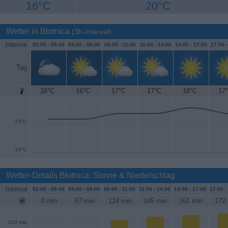
16°C
20°C
Wetter in Błotnica
(3h-Interval)
Interval
02:00 -
05:00
05:00 -
08:00
08:00 -
11:00
11:00 -
14:00
14:00 -
17:00
17:00 
Tag
16°C
16°C
17°C
17°C
18°C
17
20°C
15°C
10°C
Wetter-Details Błotnica: Sonne & Niederschlag
Interval
02:00 -
05:00
05:00 -
08:00
08:00 -
11:00
11:00 -
14:00
14:00 -
17:00
17:00 -
0 min
67 min
124 min
145 min
161 min
172 
120 min