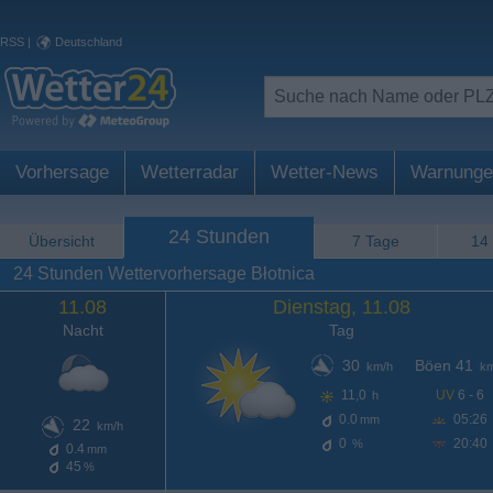
RSS
|
Deutschland
Vorhersage
Wetterradar
Wetter-News
Warnunge
24 Stunden
Übersicht
7 Tage
14
24 Stunden Wettervorhersage Błotnica
11.08
Dienstag, 11.08
Nacht
Tag
30
Böen 41
km/h
km
11,0
UV
6 - 6
h
0.0
05:26
mm
22
km/h
0
20:40
%
0.4
mm
45
%