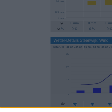
60 min
0.5 mm
1 mm
0 mm
0 mm
0 m
%
0 %
0 %
0 
Wetter-Details Steenwijk: Wind
Interval
02:00 -
05:00
05:00 -
08:00
08:00 -
1
30
20
10
0
Geschw.
2 km/h
4 km/h
6 km