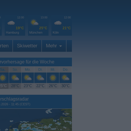
0
12:00
13:00
12:00
C
19°C
25°C
21°C
Hamburg
München
Köln
rten
Skiwetter
Mehr
rvorhersage für die Woche
Sa.
So.
Mo.
Di.
Mi.
Do.
25°C
28°C
23°C
22°C
26°C
30°C
rschlagsradar
8.2026 - 11:45 (CEST)