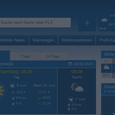
12:0
+
20°
Berlin
Wetter-News
Warnungen
Wetterstationen
Profi-Ka
Wette
7 Tage
14 Tage
Fr.
eenwijk
08.08.2026
Samstag, 08.08
09.08
21°C
Tag
Nacht
6
Böen 24
km/h
km/h
Niede
Fr. 07.0
12,0
UV
6 - 6
h
0.0
06:03
mm
7
km/h
0
21:19
%
0.0
mm
0
%