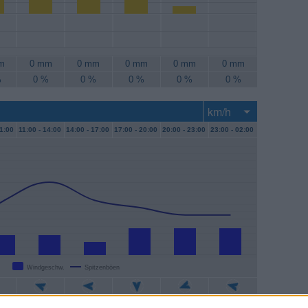
m
0 mm
0 mm
0 mm
0 mm
0 mm
%
0 %
0 %
0 %
0 %
0 %
1:00
11:00 -
14:00
14:00 -
17:00
17:00 -
20:00
20:00 -
23:00
23:00 -
02:00
Windgeschw.
Spitzenböen
/h
6 km/h
4 km/h
7 km/h
7 km/h
7 km/h