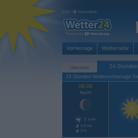
RSS
|
Deutschland
Vorhersage
Wetterradar
24 Stunden
Übersicht
24 Stunden Wettervorhersage St
08.08
Nacht
2
km/h
0.0
mm
0
%