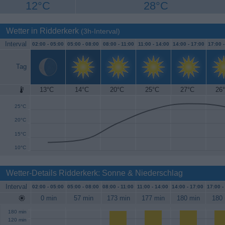
12°C
28°C
Wetter in Ridderkerk
(3h-Interval)
Interval
02:00 -
05:00
05:00 -
08:00
08:00 -
11:00
11:00 -
14:00
14:00 -
17:00
17:00 
Tag
13°C
14°C
20°C
25°C
27°C
26
30°C
25°C
20°C
15°C
10°C
Wetter-Details Ridderkerk: Sonne & Niederschlag
Interval
02:00 -
05:00
05:00 -
08:00
08:00 -
11:00
11:00 -
14:00
14:00 -
17:00
17:00 -
0 min
57 min
173 min
177 min
180 min
180 
180 min
120 min