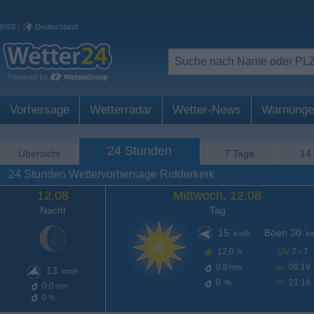
RSS
|
Deutschland
Vorhersage
Wetterradar
Wetter-News
Warnunge
24 Stunden
Übersicht
7 Tage
14
24 Stunden Wettervorhersage Ridderkerk
12.08
Mittwoch, 12.08
Nacht
Tag
15
Böen 30
km/h
km
12,0
UV
7 - 7
h
0.0
06:19
mm
13
km/h
0
21:14
%
0.0
mm
0
%