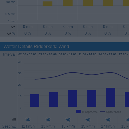
60 min
0.5 mm
1 mm
0 mm
0 mm
0 mm
0 mm
0 mm
0 
%
0 %
0 %
0 %
0 %
0 %
0
Wetter-Details Ridderkerk: Wind
Interval
02:00 -
05:00
05:00 -
08:00
08:00 -
11:00
11:00 -
14:00
14:00 -
17:00
17:00 -
40
30
20
10
0
Windgeschw.
Spitzenböen
Geschw.
11 km/h
13 km/h
15 km/h
15 km/h
17 km/h
13 k