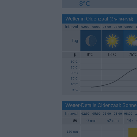
8°C
Wetter in Oldenzaal
(3h-Interval)
Interval
02:00 -
05:00
05:00 -
08:00
08:00 -
1
Tag
9°C
13°C
25°
35°C
30°C
25°C
20°C
15°C
10°C
5°C
Wetter-Details Oldenzaal: Sonne
Interval
02:00 -
05:00
05:00 -
08:00
08:00 -
1
0 min
52 min
147 m
120 min