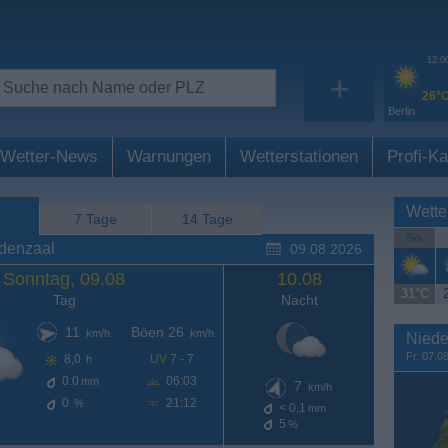
12:0
+
26°
Berlin
Wetter-News
Warnungen
Wetterstationen
Profi-Ka
Wette
7 Tage
14 Tage
So.
ldenzaal
09.08.2026
Sonntag, 09.08
10.08
31°C
Tag
Nacht
11
Böen 26
km/h
km/h
Niede
Fr. 07.0
8,0
UV
7 - 7
h
0.0
06:03
mm
7
km/h
0
21:12
%
< 0,1
mm
5
%