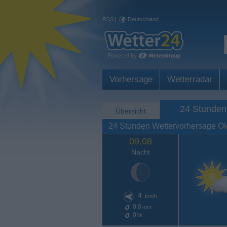
RSS
|
Deutschland
Vorhersage
Wetterradar
24 Stunden
Übersicht
24 Stunden Wettervorhersage O
09.08
Nacht
4
km/h
0.0
mm
0
%