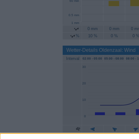
60 min
0.5 mm
1 mm
0 mm
0 mm
0 m
%
10 %
0 %
0 
Wetter-Details Oldenzaal: Wind
Interval
02:00 -
05:00
05:00 -
08:00
08:00 -
1
30
20
10
0
Geschw.
2 km/h
2 km/h
4 km