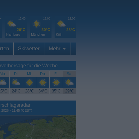
0
12:00
12:00
12:00
C
26°C
30°C
28°C
Hamburg
München
Köln
rten
Skiwetter
Mehr
rvorhersage für die Woche
Mo.
Di.
Mi.
Do.
Fr.
Sa.
25°C
24°C
28°C
34°C
35°C
29°C
rschlagsradar
8.2026 - 11:45 (CEST)