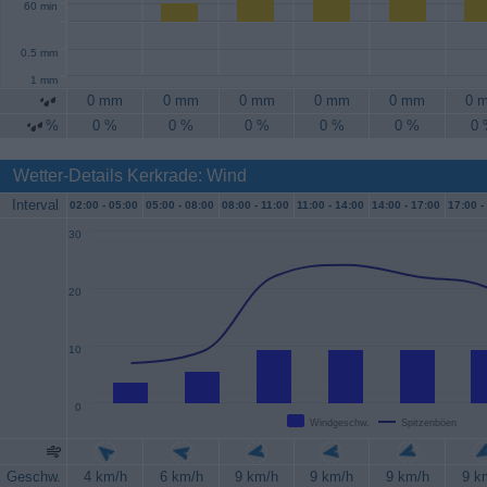
60 min
0.5 mm
1 mm
0 mm
0 mm
0 mm
0 mm
0 mm
0 
%
0 %
0 %
0 %
0 %
0 %
0
Wetter-Details Kerkrade: Wind
Interval
02:00 -
05:00
05:00 -
08:00
08:00 -
11:00
11:00 -
14:00
14:00 -
17:00
17:00 -
30
20
10
0
Windgeschw.
Spitzenböen
Geschw.
4 km/h
6 km/h
9 km/h
9 km/h
9 km/h
9 k