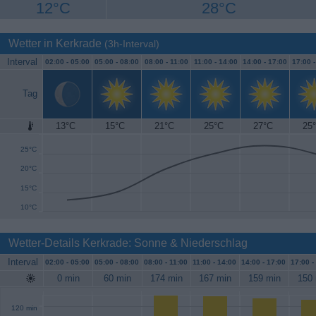
12°C
28°C
Wetter in Kerkrade
(3h-Interval)
Interval
02:00 -
05:00
05:00 -
08:00
08:00 -
11:00
11:00 -
14:00
14:00 -
17:00
17:00 
Tag
13°C
15°C
21°C
25°C
27°C
25
30°C
25°C
20°C
15°C
10°C
Wetter-Details Kerkrade: Sonne & Niederschlag
Interval
02:00 -
05:00
05:00 -
08:00
08:00 -
11:00
11:00 -
14:00
14:00 -
17:00
17:00 -
0 min
60 min
174 min
167 min
159 min
150 
120 min