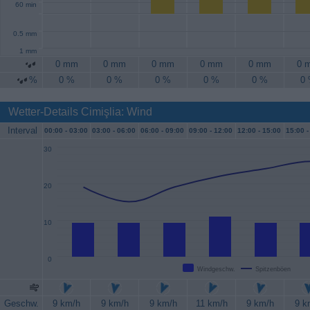
60 min
0.5 mm
1 mm
0 mm
0 mm
0 mm
0 mm
0 mm
0 
%
0 %
0 %
0 %
0 %
0 %
0
Wetter-Details Cimişlia: Wind
Interval
00:00 -
03:00
03:00 -
06:00
06:00 -
09:00
09:00 -
12:00
12:00 -
15:00
15:00 -
30
20
10
0
Windgeschw.
Spitzenböen
Geschw.
9 km/h
9 km/h
9 km/h
11 km/h
9 km/h
9 k