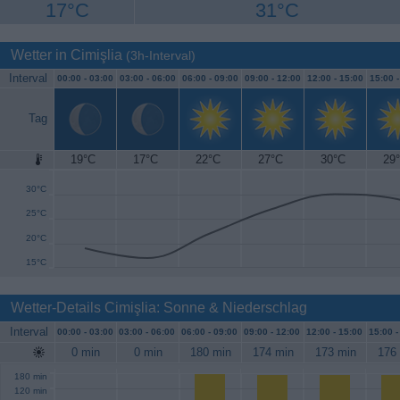
17°C
31°C
Wetter in Cimişlia
(3h-Interval)
Interval
00:00 -
03:00
03:00 -
06:00
06:00 -
09:00
09:00 -
12:00
12:00 -
15:00
15:00 
Tag
19°C
17°C
22°C
27°C
30°C
29
35°C
30°C
25°C
20°C
15°C
Wetter-Details Cimişlia: Sonne & Niederschlag
Interval
00:00 -
03:00
03:00 -
06:00
06:00 -
09:00
09:00 -
12:00
12:00 -
15:00
15:00 
0 min
0 min
180 min
174 min
173 min
176
180 min
120 min