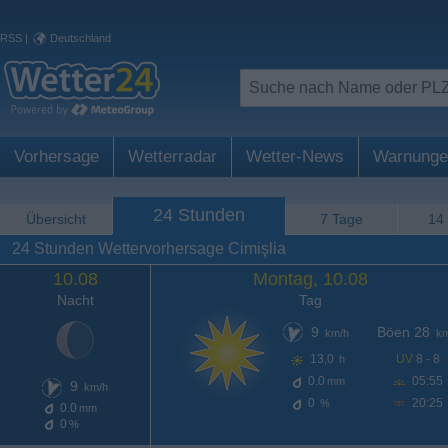
RSS
|
Deutschland
Vorhersage
Wetterradar
Wetter-News
Warnunge
24 Stunden
Übersicht
7 Tage
14
24 Stunden Wettervorhersage Cimişlia
10.08
Montag, 10.08
Nacht
Tag
9
Böen 28
km/h
km
13,0
UV
8 - 8
h
0.0
05:55
mm
9
km/h
0
20:25
%
0.0
mm
0
%