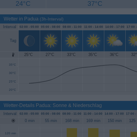
24°C
37°C
Wetter in Padua
(3h-Interval)
Interval
02:00 -
05:00
05:00 -
08:00
08:00 -
11:00
11:00 -
14:00
14:00 -
17:00
17:00 
Tag
25°C
27°C
33°C
35°C
36°C
32
40°C
35°C
30°C
25°C
20°C
Wetter-Details Padua: Sonne & Niederschlag
Interval
02:00 -
05:00
05:00 -
08:00
08:00 -
11:00
11:00 -
14:00
14:00 -
17:00
17:00 -
0 min
55 min
168 min
169 min
150 min
125 
120 min