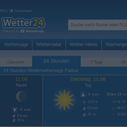
RSS
|
Deutschland
Vorhersage
Wetterradar
Wetter-News
Warnunge
24 Stunden
Übersicht
7 Tage
14
24 Stunden Wettervorhersage Padua
11.08
Dienstag, 11.08
Nacht
Tag
4
Böen 19
km/h
km
11,0
UV
9 - 9
h
0.3
06:07
mm
4
km/h
35
20:28
%
0.3
mm
35
%