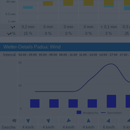
60 min
0.5 mm
1 mm
0,2 mm
0 mm
0 mm
0 mm
< 0,1 mm
0,3
%
15 %
0 %
0 %
0 %
3 %
25
Wetter-Details Padua: Wind
Interval
02:00 -
05:00
05:00 -
08:00
08:00 -
11:00
11:00 -
14:00
14:00 -
17:00
17:00 -
20
10
0
Windgeschw.
Spitzenböen
Geschw.
4 km/h
4 km/h
4 km/h
4 km/h
6 km/h
6 k