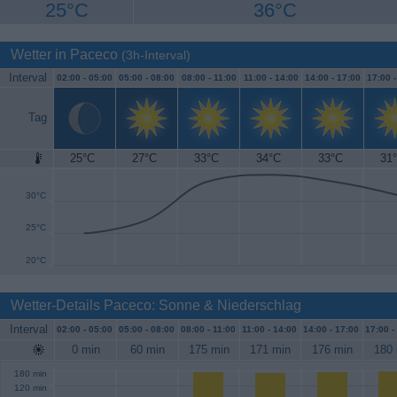
25°C
36°C
Wetter in Paceco
(3h-Interval)
Interval
02:00 -
05:00
05:00 -
08:00
08:00 -
11:00
11:00 -
14:00
14:00 -
17:00
17:00 
Tag
25°C
27°C
33°C
34°C
33°C
31
35°C
30°C
25°C
20°C
Wetter-Details Paceco: Sonne & Niederschlag
Interval
02:00 -
05:00
05:00 -
08:00
08:00 -
11:00
11:00 -
14:00
14:00 -
17:00
17:00 -
0 min
60 min
175 min
171 min
176 min
180 
180 min
120 min