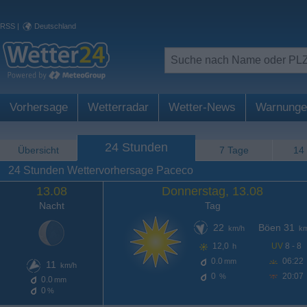
RSS
|
Deutschland
Vorhersage
Wetterradar
Wetter-News
Warnunge
24 Stunden
Übersicht
7 Tage
14
24 Stunden Wettervorhersage Paceco
13.08
Donnerstag, 13.08
Nacht
Tag
22
Böen 31
km/h
km
12,0
UV
8 - 8
h
0.0
06:22
mm
11
km/h
0
20:07
%
0.0
mm
0
%