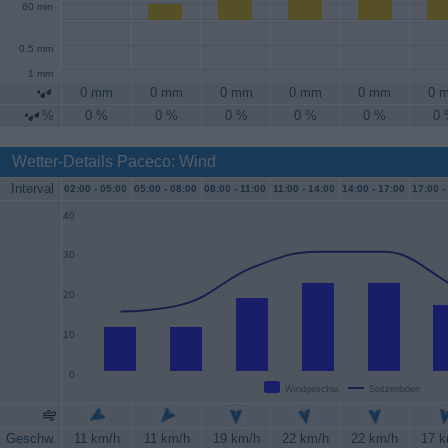
60 min
0.5 mm
1 mm
0 mm
0 mm
0 mm
0 mm
0 mm
0 
%
0 %
0 %
0 %
0 %
0 %
0
Wetter-Details Paceco: Wind
Interval
02:00 -
05:00
05:00 -
08:00
08:00 -
11:00
11:00 -
14:00
14:00 -
17:00
17:00 -
40
30
20
10
0
Windgeschw.
Spitzenböen
Geschw.
11 km/h
11 km/h
19 km/h
22 km/h
22 km/h
17 k