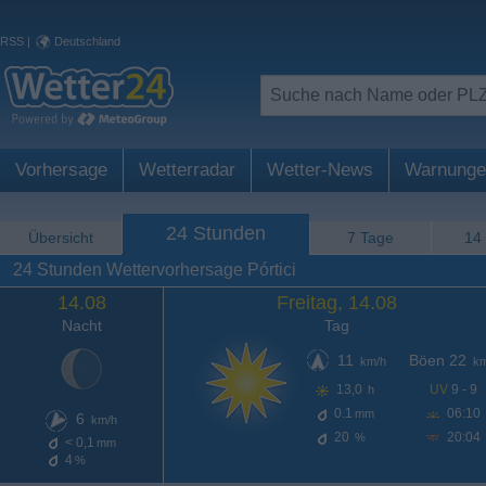
RSS
|
Deutschland
Vorhersage
Wetterradar
Wetter-News
Warnunge
24 Stunden
Übersicht
7 Tage
14
24 Stunden Wettervorhersage Pórtici
14.08
Freitag, 14.08
Nacht
Tag
11
Böen 22
km/h
km
13,0
UV
9 - 9
h
0.1
06:10
mm
6
km/h
20
20:04
%
< 0,1
mm
4
%