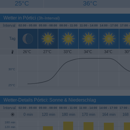
25°C
36°C
Wetter in Pórtici
(3h-Interval)
Interval
02:00 -
05:00
05:00 -
08:00
08:00 -
11:00
11:00 -
14:00
14:00 -
17:00
17:00 
Tag
26°C
27°C
33°C
34°C
34°C
30
35°C
30°C
25°C
Wetter-Details Pórtici: Sonne & Niederschlag
Interval
02:00 -
05:00
05:00 -
08:00
08:00 -
11:00
11:00 -
14:00
14:00 -
17:00
17:00 -
0 min
120 min
180 min
170 min
164 min
168 
180 min
120 min