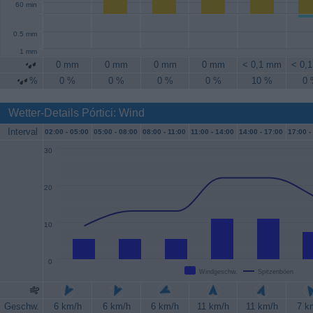
60 min
0.5 mm
1 mm
0 mm
0 mm
0 mm
0 mm
< 0,1 mm
< 0,
%
0 %
0 %
0 %
0 %
10 %
0
Wetter-Details Pórtici: Wind
Interval
02:00 -
05:00
05:00 -
08:00
08:00 -
11:00
11:00 -
14:00
14:00 -
17:00
17:00 -
30
20
10
0
Windgeschw.
Spitzenböen
Geschw.
6 km/h
6 km/h
6 km/h
11 km/h
11 km/h
7 k