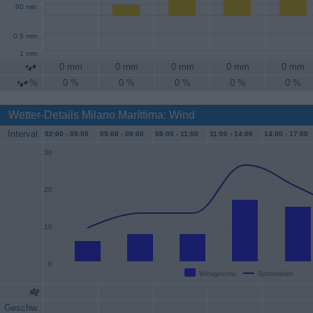
60 min
0.5 mm
1 mm
0 mm
0 mm
0 mm
0 mm
0 mm
%
0 %
0 %
0 %
0 %
0 %
Wetter-Details Milano Maríttima: Wind
Interval
02:00 -
05:00
05:00 -
08:00
08:00 -
11:00
11:00 -
14:00
14:00 -
17:00
30
20
10
0
Windgeschw.
Spitzenböen
Geschw.