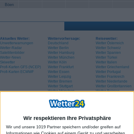
Böen
Aktuelles Wetter:
Wettervorhersage:
Reisewetter:
Unwetterwarnungen
Deutschland
Wetter Österreich
Wetter-Radar
Wetter Berlin
Wetter Schweiz
Satellitenbilder
Wetter Hamburg
Wetter Spanien
Wetter-News
Wetter München
Wetter Türkei
Skiwetter
Wetter Köln
Wetter Italien
Profi-Karten GFS (NCEP)
Wetter Frankfurt
Wetter Griechenland
Profi-Karten ECMWF
Wetter Essen
Wetter Portugal
Wetter Leipzig
Wetter Frankreich
Wetter Bremen
Wetter Niederlande
Wetter Stuttgart
Wetter Großbritannien
Wetter München
Wetter Belgien
Wetter Schweden
Wir respektieren Ihre Privatsphäre
Wir und unsere 1019 Partner speichern und/oder greifen auf
Informationen wie Cookies auf einem Gerät zu und verarbeiten