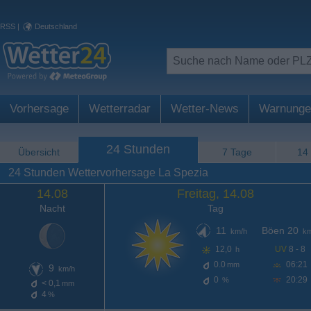
RSS
|
Deutschland
Vorhersage
Wetterradar
Wetter-News
Warnunge
24 Stunden
Übersicht
7 Tage
14
24 Stunden Wettervorhersage La Spezia
14.08
Freitag, 14.08
Nacht
Tag
11
Böen 20
km/h
km
12,0
UV
8 - 8
h
0.0
06:21
mm
9
km/h
0
20:29
%
< 0,1
mm
4
%