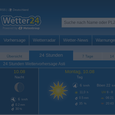
RSS
|
Deutschland
Vorhersage
Wetterradar
Wetter-News
Warnunge
24 Stunden
Übersicht
7 Tage
14
24 Stunden Wettervorhersage Asti
10.08
Montag, 10.08
Nacht
Tag
6
Böen 22
km/h
km
11,0
UV
8 - 8
h
0.5
06:21
mm
6
km/h
35
20:43
%
0.2
mm
30
%