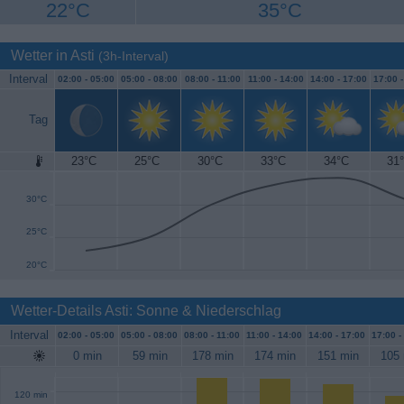
22°C
35°C
Wetter in Asti
(3h-Interval)
Interval
02:00 -
05:00
05:00 -
08:00
08:00 -
11:00
11:00 -
14:00
14:00 -
17:00
17:00 
Tag
23°C
25°C
30°C
33°C
34°C
31
35°C
30°C
25°C
20°C
Wetter-Details Asti: Sonne & Niederschlag
Interval
02:00 -
05:00
05:00 -
08:00
08:00 -
11:00
11:00 -
14:00
14:00 -
17:00
17:00 -
0 min
59 min
178 min
174 min
151 min
105 
120 min