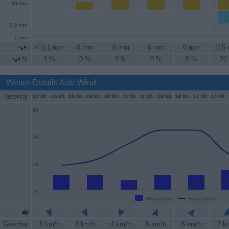
60 min
0.5 mm
1 mm
< 0,1 mm
0 mm
0 mm
0 mm
0 mm
0,5
%
3 %
0 %
0 %
0 %
0 %
20
Wetter-Details Asti: Wind
Interval
02:00 -
05:00
05:00 -
08:00
08:00 -
11:00
11:00 -
14:00
14:00 -
17:00
17:00 -
30
20
10
0
Windgeschw.
Spitzenböen
Geschw.
6 km/h
6 km/h
4 km/h
6 km/h
6 km/h
7 k