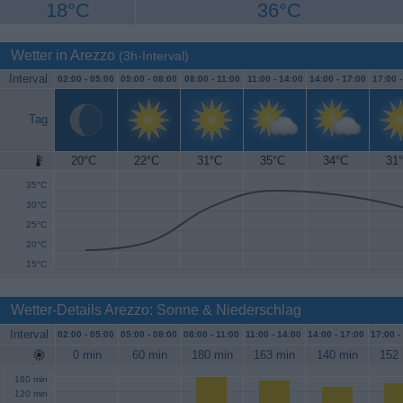
18°C
36°C
Wetter in Arezzo
(3h-Interval)
Interval
02:00 -
05:00
05:00 -
08:00
08:00 -
11:00
11:00 -
14:00
14:00 -
17:00
17:00 
Tag
20°C
22°C
31°C
35°C
34°C
31
40°C
35°C
30°C
25°C
20°C
15°C
Wetter-Details Arezzo: Sonne & Niederschlag
Interval
02:00 -
05:00
05:00 -
08:00
08:00 -
11:00
11:00 -
14:00
14:00 -
17:00
17:00 -
0 min
60 min
180 min
163 min
140 min
152 
180 min
120 min