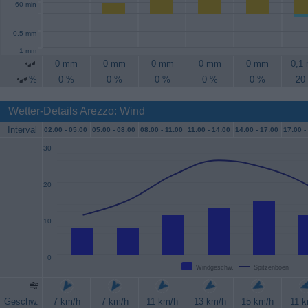
60 min
0.5 mm
1 mm
0 mm
0 mm
0 mm
0 mm
0 mm
0,1
%
0 %
0 %
0 %
0 %
0 %
20
Wetter-Details Arezzo: Wind
Interval
02:00 -
05:00
05:00 -
08:00
08:00 -
11:00
11:00 -
14:00
14:00 -
17:00
17:00 -
30
20
10
0
Windgeschw.
Spitzenböen
Geschw.
7 km/h
7 km/h
11 km/h
13 km/h
15 km/h
11 k