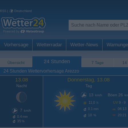
RSS
|
Deutschland
Vorhersage
Wetterradar
Wetter-News
Warnunge
24 Stunden
Übersicht
7 Tage
14
24 Stunden Wettervorhersage Arezzo
13.08
Donnerstag, 13.08
Nacht
Tag
13
Böen 26
km/h
km
11,0
UV
9 - 9
h
0.1
06:13
mm
7
km/h
10
20:21
%
0.4
mm
35
%