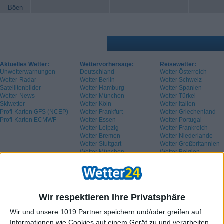
Böen
Aktuelles Wetter:
Wettervorhersage:
Reisewetter:
Unwetterwarnungen
Deutschland
Wetter Österreich
Wetter-Radar
Wetter Berlin
Wetter Schweiz
Satellitenbilder
Wetter Hamburg
Wetter Spanien
Wetter-News
Wetter München
Wetter Türkei
Skiwetter
Wetter Köln
Wetter Italien
Profi-Karten GFS (NCEP)
Wetter Frankfurt
Wetter Griechenland
Profi-Karten ECMWF
Wetter Essen
Wetter Portugal
Wetter Leipzig
Wetter Frankreich
Wetter Bremen
Wetter Niederlande
Wetter Stuttgart
Wetter Großbritannien
Wetter München
Wetter Belgien
Wetter Schweden
Wir respektieren Ihre Privatsphäre
Wir und unsere 1019 Partner speichern und/oder greifen auf
Informationen wie Cookies auf einem Gerät zu und verarbeiten