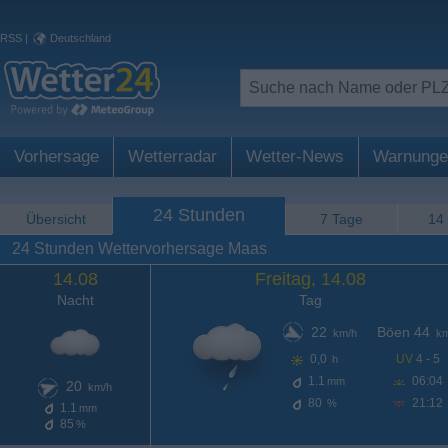
RSS
|
Deutschland
Vorhersage
Wetterradar
Wetter-News
Warnunge
24 Stunden
Übersicht
7 Tage
14
24 Stunden Wettervorhersage Maas
14.08
Freitag, 14.08
Nacht
Tag
22
Böen 44
km/h
km
0,0
UV
4 - 5
h
1.1
06:04
mm
20
km/h
80
21:12
%
1.1
mm
85
%